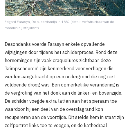
Edgard Farasyn, De oude vismijn in 1882 (detail: verfstructuur van de
manden bij strijklicht)
Desondanks voerde Farasyn enkele opvallende
wijzigingen door tijdens het schilderproces. Rond deze
hernemingen zijn vaak craquelures zichtbaar, deze
‘krimpscheuren’ zijn kenmerkend voor verflagen die
werden aangebracht op een ondergrond die nog niet
voldoende droog was. Een opmerkelijke verandering is
de vergroting van het doek aan de linker- en bovenzijde.
De schilder voegde extra latten aan het spieraam toe
waardoor hij een deel van de overslagrand kon
recupereren aan de voorzijde. Dit stelde hem in staat zijn
zelfportret links toe te voegen, en de kathedraal