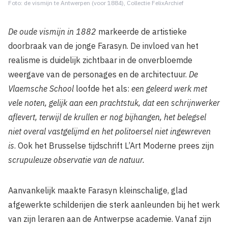
Foto: de vismijn te Antwerpen (voor 1884), Collectie FelixArchief
De oude vismijn in 1882
markeerde de artistieke
doorbraak van de jonge Farasyn. De invloed van het
realisme is duidelijk zichtbaar in de onverbloemde
weergave van de personages en de architectuur.
De
Vlaemsche School
loofde het als:
een geleerd werk met
vele noten, gelijk aan een prachtstuk, dat een schrijnwerker
aflevert, terwijl de krullen er nog bijhangen, het belegsel
niet overal vastgelijmd en het politoersel niet ingewreven
is
. Ook het Brusselse tijdschrift L’Art Moderne prees zijn
scrupuleuze observatie van de natuur.
Aanvankelijk maakte Farasyn kleinschalige, glad
afgewerkte schilderijen die sterk aanleunden bij het werk
van zijn leraren aan de Antwerpse academie. Vanaf zijn