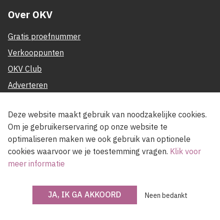
Over OKV
Gratis proefnummer
Verkooppunten
OKV Club
Adverteren
Over OKV
Deze website maakt gebruik van noodzakelijke cookies.
Medewerkers
Om je gebruikerservaring op onze website te
Raad van bestuur
optimaliseren maken we ook gebruik van optionele
Partners
cookies waarvoor we je toestemming vragen.
Klik voor
meer informatie
Contact
JA, IK GA AKKOORD
Neen bedankt
Abonneer je op OKV