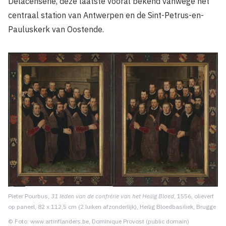
Delacenserie, deze laatste vooral bekend vanwege het
centraal station van Antwerpen en de Sint-Petrus-en-
Pauluskerk van Oostende.
Pieter Pourbus,
31 leden van de confrérie van het Heilig Bloed
, 1556, olieverf
op paneel, 82 x 112,5 cm (2 luiken afzonderlijk), Heilig Bloedbasiliek, Brugge
© Foto: www.artinflanders.be, Dominique Provost (public domain)