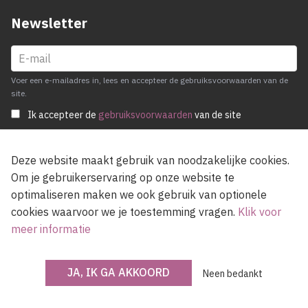
Newsletter
Voer een e-mailadres in, lees en accepteer de gebruiksvoorwaarden van de
site.
Ik accepteer de
gebruiksvoorwaarden
van de site
Deze website maakt gebruik van noodzakelijke cookies.
Om je gebruikerservaring op onze website te
optimaliseren maken we ook gebruik van optionele
cookies waarvoor we je toestemming vragen.
Klik voor
meer informatie
© OKV - 2026
JA, IK GA AKKOORD
Neen bedankt
Privacy policy
Cookie disclaimer
Footer