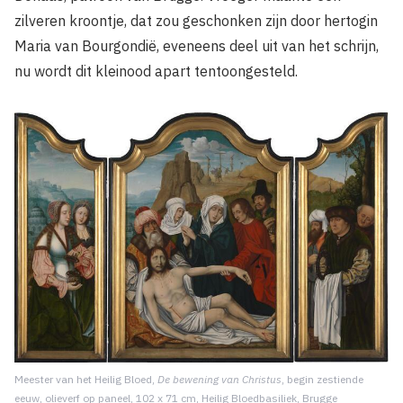
zilveren kroontje, dat zou geschonken zijn door hertogin
Maria van Bourgondië, eveneens deel uit van het schrijn,
nu wordt dit kleinood apart tentoongesteld.
Meester van het Heilig Bloed,
De bewening van Christus
, begin zestiende
eeuw, olieverf op paneel, 102 x 71 cm, Heilig Bloedbasiliek, Brugge