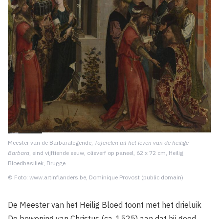
Meester van de Barbaralegende,
Taferelen uit het leven van de heilige
Barbara
, eind vijftiende eeuw, olieverf op paneel, 62 x 72 cm, Heilig
Bloedbasiliek, Brugge
© Foto: www.artinflanders.be, Dominique Provost (public domain)
De Meester van het Heilig Bloed toont met het drieluik
De bewening van Christus (ca. 1525) aan dat hij goed