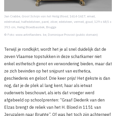
Jan Crabbe,
Groot Schrijn van het Heilig Bloed
, 1614-1617, email,
edelmetaal, halfedelsteen, parel, zilver, edelsteen, vermeil, goud, 129 x 68,5 x
39,5 cm, Heilig Bloedbasiliek, Brugge
© Foto: www.artinflanders. be, Dominique Provost (public domain)
Terwijl je rondkijkt, wordt het je al snel duidelijk dat de
zeven Vlaamse topstukken in deze schatkamer niet
enkel esthetisch genot en verwondering bieden, maar dat
ze zich bevinden op het snijpunt van esthetica,
geschiedenis en geloof. Drie keer prijs! Het gekste is dan
nog, dat je de plek al lang kent, haar als ietwat
ouderwets beschouwt, als iets dat vroeger werd
afgebeeld op schoolprenten: “Graaf Diederik van den
Elzas brengt de reliek van het H. Bloed in 1151 van
Jeruzalem naar Brugge”. Of was het toch zijn achterneef