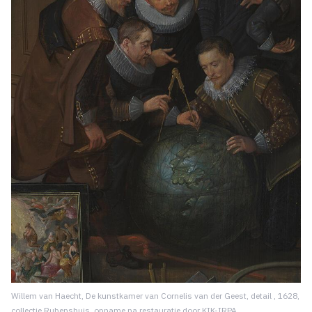
Willem van Haecht, De kunstkamer van Cornelis van der Geest, detail , 1628,
collectie Rubenshuis, opname na restauratie door KIK-IRPA