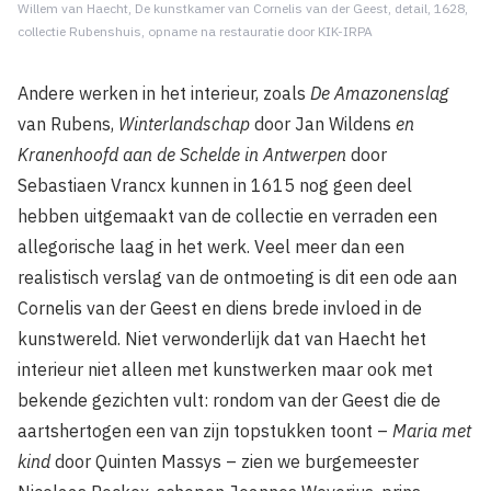
Willem van Haecht, De kunstkamer van Cornelis van der Geest, detail, 1628,
collectie Rubenshuis, opname na restauratie door KIK-IRPA
Andere werken in het interieur, zoals
De Amazonenslag
van Rubens,
Winterlandschap
door Jan Wildens
en
Kranenhoofd aan de Schelde in Antwerpen
door
Sebastiaen Vrancx kunnen in 1615 nog geen deel
hebben uitgemaakt van de collectie en verraden een
allegorische laag in het werk. Veel meer dan een
realistisch verslag van de ontmoeting is dit een ode aan
Cornelis van der Geest en diens brede invloed in de
kunstwereld. Niet verwonderlijk dat van Haecht het
interieur niet alleen met kunstwerken maar ook met
bekende gezichten vult: rondom van der Geest die de
aartshertogen een van zijn topstukken toont –
Maria met
kind
door Quinten Massys – zien we burgemeester