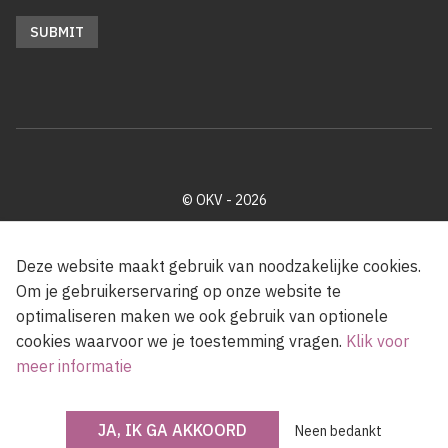
© OKV - 2026
Privacy policy
Cookie disclaimer
Footer
Deze website maakt gebruik van noodzakelijke cookies.
Om je gebruikerservaring op onze website te
optimaliseren maken we ook gebruik van optionele
Met steun van de Vlaamse Gemeenschap
cookies waarvoor we je toestemming vragen.
Klik voor
meer informatie
JA, IK GA AKKOORD
Neen bedankt