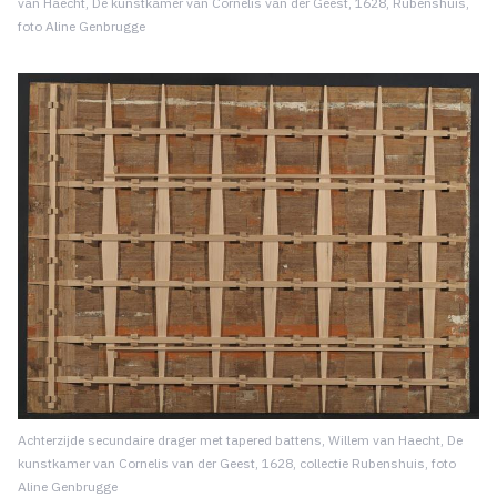
van Haecht, De kunstkamer van Cornelis van der Geest, 1628, Rubenshuis,
foto Aline Genbrugge
Achterzijde secundaire drager met tapered battens, Willem van Haecht, De
kunstkamer van Cornelis van der Geest, 1628, collectie Rubenshuis, foto
Aline Genbrugge