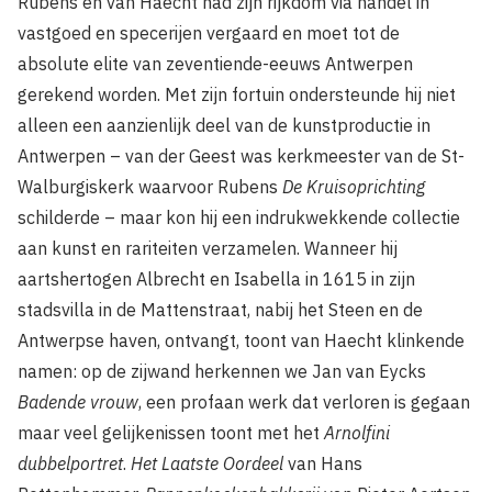
Rubens en van Haecht had zijn rijkdom via handel in
vastgoed en specerijen vergaard en moet tot de
absolute elite van zeventiende-eeuws Antwerpen
gerekend worden. Met zijn fortuin ondersteunde hij niet
alleen een aanzienlijk deel van de kunstproductie in
Antwerpen – van der Geest was kerkmeester van de St-
Walburgiskerk waarvoor Rubens
De Kruisoprichting
schilderde – maar kon hij een indrukwekkende collectie
aan kunst en rariteiten verzamelen. Wanneer hij
aartshertogen Albrecht en Isabella in 1615 in zijn
stadsvilla in de Mattenstraat, nabij het Steen en de
Antwerpse haven, ontvangt, toont van Haecht klinkende
namen: op de zijwand herkennen we Jan van Eycks
Badende vrouw
, een profaan werk dat verloren is gegaan
maar veel gelijkenissen toont met het
Arnolfini
dubbelportret
.
Het Laatste Oordeel
van Hans