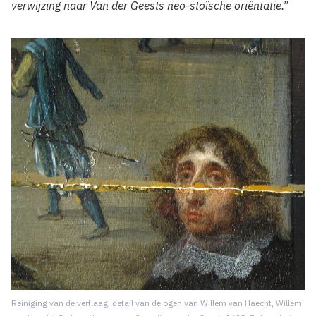
verwijzing naar Van der Geests neo-stoïsche oriëntatie.”
Reiniging van de verflaag, detail van de ogen van Willem van Haecht, Willem