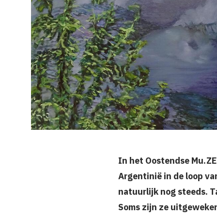
In het Oostendse Mu.ZEE
Argentinië in de loop v
natuurlijk nog steeds. 
Soms zijn ze uitgeweken 