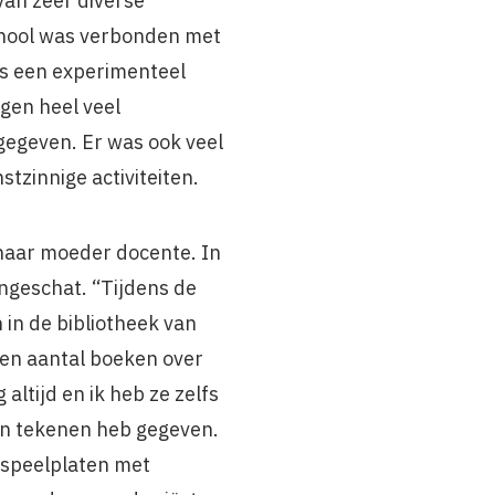
 van zeer diverse
chool was verbonden met
als een experimenteel
gen heel veel
gegeven. Er was ook veel
stzinnige activiteiten.
 haar moeder docente. In
ingeschat. “Tijdens de
n in de bibliotheek van
een aantal boeken over
altijd en ik heb ze zelfs
 in tekenen heb gegeven.
gspeelplaten met