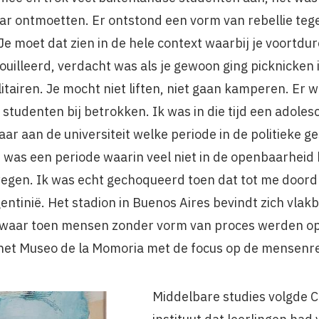
kaar ontmoetten. Er ontstond een vorm van rebellie te
Je moet dat zien in de hele context waarbij je voortd
uilleerd, verdacht was als je gewoon ging picknicken 
litairen. Je mocht niet liften, niet gaan kamperen. Er 
studenten bij betrokken. Ik was in die tijd een adolesc
aar aan de universiteit welke periode in de politieke g
et was een periode waarin veel niet in de openbaarhei
gen. Ik was echt gechoqueerd toen dat tot me doord
entinië. Het stadion in Buenos Aires bevindt zich vlakb
 waar toen mensen zonder vorm van proces werden op
nu het Museo de la Momoria met de focus op de mensenr
Middelbare studies volgde Ce