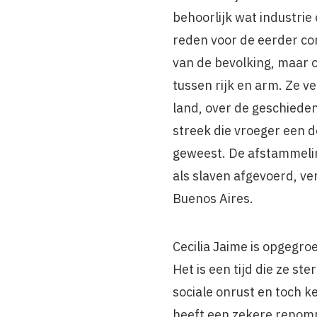
behoorlijk wat industrie
reden voor de eerder co
van de bevolking, maar 
tussen rijk en arm. Ze v
land, over de geschieden
streek die vroeger een de
geweest. De afstammeling
als slaven afgevoerd, ver 
Buenos Aires.
Cecilia Jaime is opgegroei
Het is een tijd die ze st
sociale onrust en toch k
heeft een zekere renomm