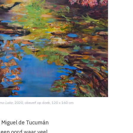
omo Lake
, 2020, olieverf op doek, 120 x 160 cm
an Miguel de Tucumán
 een oord waar veel