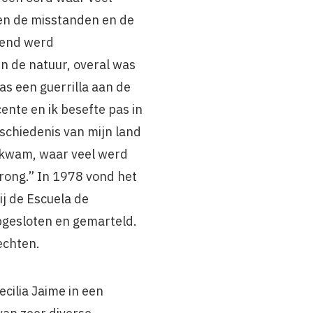
gen de misstanden en de
urend werd
in de natuur, overal was
was een guerrilla aan de
ente en ik besefte pas in
eschiedenis van mijn land
d kwam, waar veel werd
rong.” In 1978 vond het
ij de Escuela de
gesloten en gemarteld.
echten.
cilia Jaime in een