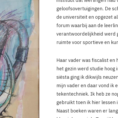
instituut dat leerlingen had
geloofsovertuigingen. De s
de universiteit en opgezet 
forum waarbij aan de leerlin
verantwoordelijkheid werd 
ruimte voor sportieve en kun
Haar vader was fiscalist en
het gezin werd studie hoog 
siësta ging ik dikwijls neuze
mijn vader en daar vond ik 
tekentechniek. Ik heb ze nog 
gebruikt toen ik hier lessen
Naast boeken waren er lan