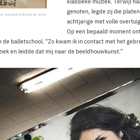
klassieke muziek. Terwijl ha
genoten, legde zij die plate
er, aquarel potlood en acryl
achtjarige met volle overtu
Op een bepaald moment ont
n de balletschool. “Zo kwam ik in contact met het gebr
ziek en leidde dat mij naar de beeldhouwkunst.”