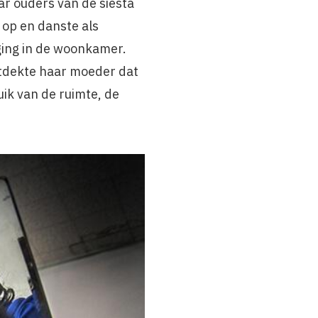
ar ouders van de siësta
n op en danste als
iging in de woonkamer.
dekte haar moeder dat
uik van de ruimte, de