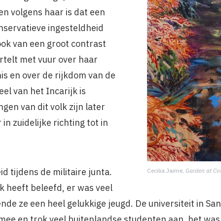
 en volgens haar is dat een
nservatieve ingesteldheid
ook van een groot contrast
ertelt met vuur over haar
is en over de rijkdom van de
el van het Incarijk is
en van dit volk zijn later
in zuidelijke richting tot in
d tijdens de militaire junta.
Cecilia Jaime,
Garden at C
erk heeft beleefd, er was veel
ende ze een heel gelukkige jeugd. De universiteit in S
ee en trok veel buitenlandse studenten aan, het was