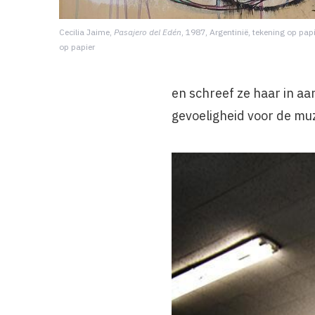
Cecilia Jaime,
Pasajero del Edén
, 1987, Argentinië, tekening op papi
op papier
en schreef ze haar in aa
gevoeligheid voor de mu