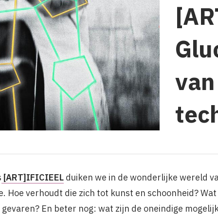
[AR
Glu
van
tec
s
[ART]IFICIEEL
duiken we in de wonderlijke wereld van
ie. Hoe verhoudt die zich tot kunst en schoonheid? Wat
e gevaren? En beter nog: wat zijn de oneindige mogeli