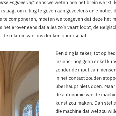
erse Engineering
: eens we weten hoe het brein werkt, 
n slaagt om uiting te geven aan gevoelens en emoties 
ie te componeren, moeten we toegeven dat deze het m
is het erover eens dat alles zo’n vaart loopt, de Belgi
ie de
rijkdom van ons denken
onderschat.
Een ding is zeker, tot op he
inziens- nog geen enkel ku
zonder de input van mensen.
in het contact zouden stop
überhaupt niets doen. Maar 
de autonomie van de machin
kunst zou maken. Dan stelle
die machine dat wel zou wi