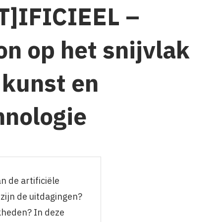
T]IFICIEEL –
on op het snijvlak
 kunst en
hnologie
 de artificiële
 zijn de uitdagingen?
jkheden? In deze