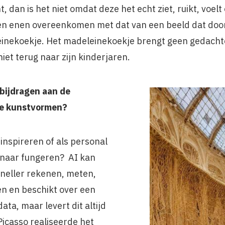
 dan is het niet omdat deze het echt ziet, ruikt, voel
 en enen overeenkomen met dat van een beeld dat do
einekoekje. Het madeleinekoekje brengt geen gedacht
et terug naar zijn kinderjaren.
bijdragen aan de
we kunstvormen?
inspireren of als personal
enaar fungeren? AI kan
sneller rekenen, meten,
n en beschikt over een
ta, maar levert dit altijd
Picasso realiseerde het