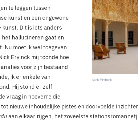
en te leggen tussen
nse kunst en een ongewone
kunst. Dit is iets anders
 het hallucineren gaat en
wt. Nu moet ik wel toegeven
Nick Ervinck mij toonde hoe
riaties voor zijn bestaand
e, ik er enkele van
Nick Ervinck
d. Hij stond er zelf
 de vraag in hoeverre die
ot nieuwe inhoudelijke pistes en doorvoelde inzichten
rdu
aan elkaar rijgen, het zoveelste stationsromannetje