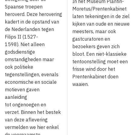
In het Museum Plantin-
Spaanse troepen
Moretus/Prentenkabinet
heroverd. Deze herovering
laten tekeningen in de ziel
kadert in de opstand van
kijken van oude en nieuwe
de Nederlanden tegen
meesters, maar ook
Filips II (1527-
gastcuratoren en
1598). Niet alleen
bezoekers geven zich
godsdienstige
bloot. Een niet-klassieke
omstandigheden maar
tentoonstelling moet een
ook politieke
frisse wind door het
tegenstellingen, evenals
Prentenkabinet doen
economische en sociale
waaien.
motieven gaven
aanleiding
tot ongenoegen en
verzet. Binnen het bestek
van deze aflevering
vermelden we hier enkel
de voornaamste