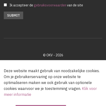
Ik accepteer de
gebruiksvoorwaarden
van de site
© OKV - 2026
Privacy policy
Cookie disclaimer
Footer
Deze website maakt gebruik van noodzakelijke cookies.
Om je gebruikerservaring op onze website te
optimaliseren maken we ook gebruik van optionele
Met steun van de Vlaamse Gemeenschap
cookies waarvoor we je toestemming vragen.
Klik voor
meer informatie