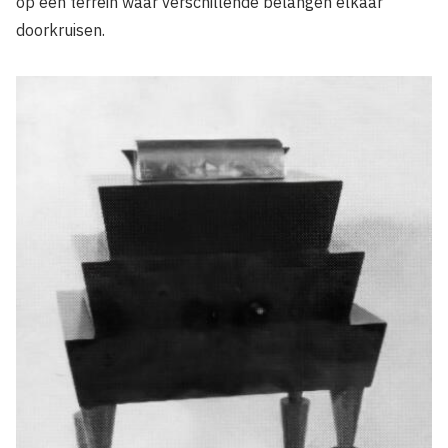
op een terrein waar verschil­lende belangen elkaar
doorkruisen.