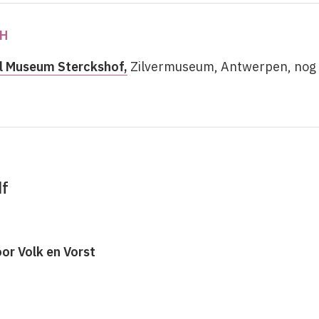
H
l Museum Sterckshof,
Zilvermuseum, Antwerpen, nog t
df
oor Volk en Vorst