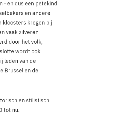
n - en dus een petekind
isselbekers en andere
 kloosters kregen bij
en vaak zilveren
rd door het volk,
nslotte wordt ook
j leden van de
te Brussel en de
risch en stilistisch
 tot nu.