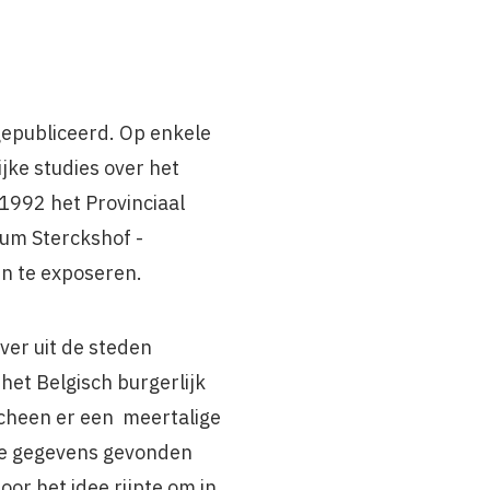
gepubliceerd. Op enkele
jke studies over het
 1992 het Provinciaal
um Sterckshof ­
n te exposeren.
ver uit de steden
het Belgisch burgerlijk
rscheen er een meertalige
uwe gegevens gevonden
r het idee rijpte om in