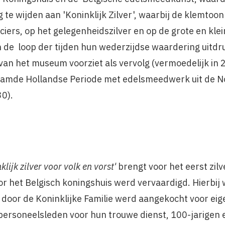
 te wijden aan 'Koninklijk Zilver', waarbij de klemtoon
iers, op het gelegen­heidszilver en op de grote en kle
n de loop der tijden hun wederzijdse waardering uitdr
 het museum voorziet als vervolg (vermoedelijk in 
aamde Hollandse Periode met edelsmeedwerk uit de Noo
0).
klijk zilver voor volk en vorst'
brengt voor het eerst zil
r het Belgisch koningshuis werd vervaardigd. Hierbij 
oor de Koninklijke Familie werd aange­kocht voor eig
personeelsleden voor hun trouwe dienst, 100-jarigen e