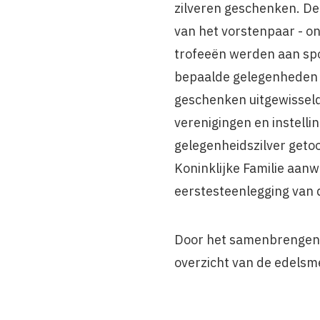
zilveren geschenken. De
van het vorstenpaar - on
trofeeën werden aan spo
bepaalde gelegen­heden 
geschenken uitgewisseld.
verenigingen en instel­l
gelegenheidszilver geto
Koninklijke Familie aanw
eerstesteenlegging van 
Door het samenbrengen va
overzicht van de edelsm