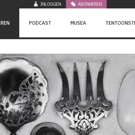
INLOGGEN
ABONNEREN
EREN
PODCAST
MUSEA
TENTOONST