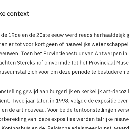
ke context
 de 19de en de 20ste eeuw werd reeds herhaaldelijk 
ren er tot voor kort geen of nauwelijks wetenschappeli
ze eeuwen. Toen het Provinciebestuur van Antwerpen in
hten Sterckshof omvormde tot het Provinciaal Muse
useumstaf zich voor om deze periode te bestuderen e
stelling gewijd aan burgerlijk en kerkelijk art-decozil
nt. Twee jaar later, in 1998, volgde de expositie over 
ue en de art nouveau. Voor beide tentoonstel­lingen ve
oorberei­ding van deze exposities werden talrijke nie
 Koningshuis en de Belgische edelsmeedkunst, waardoo