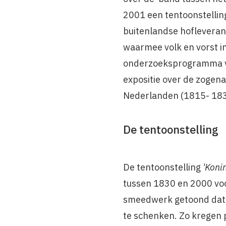
2001 een tentoon­stelling
buitenlandse hofleveranc
waarmee volk en vorst i
onderzoeksprogramma van
expositie over de zogen
Nederlanden (1815- 183
De tentoonstelling
De tentoonstelling
'Konin
tussen 1830 en 2000 voo
smeedwerk getoond dat d
te schenken. Zo kregen 