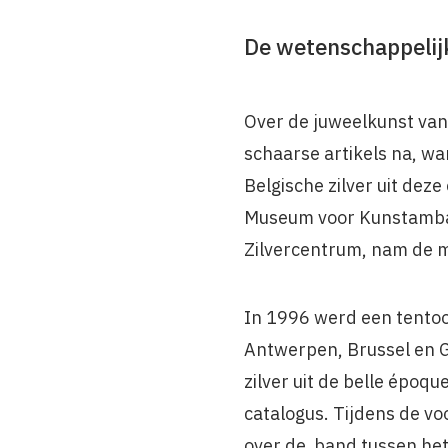
De wetenschappelij
Over de juweelkunst van
schaarse artikels na, wa
Belgische zilver uit de
Museum voor Kunstambac
Zilvercentrum, nam de m
In 1996 werd een tentoon
Antwerpen, Brussel en Ge
zilver uit de belle époq
catalogus. Tijdens de v
over de band tussen het