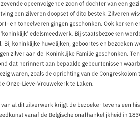
 zevende opeenvolgende zoon of dochter van een gezi
tving een zilveren doopset of dito bestek. Zilveren w
rt- en toneelverenigingen geschonken. Ook kerken en
'koninklijk' edelsmeedwerk. Bij staatsbezoeken werd
 Bij koninklijke huwelijken, geboortes en bezoeken we
ingen zilver aan de Koninklijke Familie geschonken. Te
ond dat herinnert aan bepaalde gebeurtenissen waarbi
ezig waren, zoals de oprichting van de Congreskolom 
de Onze-Lieve-Vrouwekerk te Laken.
n al dit zilverwerk krijgt de bezoeker tevens een histo
eedkunst vanaf de Belgische onafhankelijkheid in 1830