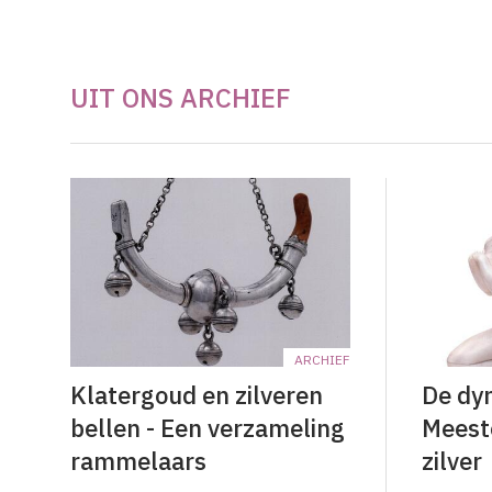
UIT ONS ARCHIEF
ARCHIEF
Klatergoud en zilveren
De dyn
bellen - Een verzameling
Meest
rammelaars
zilver