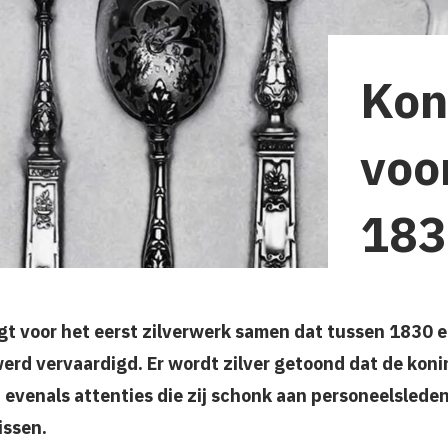
Koni
voo
183
gt voor het eerst zilverwerk samen dat tussen 1830 
rd vervaardigd. Er wordt zilver getoond dat de konin
 evenals attenties die zij schonk aan personeelslede
issen.