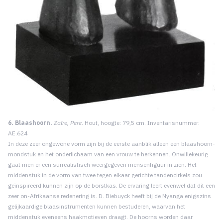
6. Blaashoorn.
Zaïre, Pere
. Hout, hoogte: 79,5 cm. Inventarisnummer:
AE.624
In deze zeer ongewone vorm zijn bij de eerste aanblik alleen een blaashoorn-
mondstuk en het onderlichaam van een vrouw te herkennen. Onwillekeurig
gaat men er een surrealistisch weergegeven mensenfiguur in zien. Het
middenstuk in de vorm van twee tegen elkaar gerichte tandencirkels zou
geïnspireerd kunnen zijn op de borstkas. De ervaring leert evenwel dat dit een
zeer on-Afrikaanse redenering is. D. Biebuyck heeft bij de Nyanga enigszins
gelijkaardige blaasinstrumenten kunnen bestuderen, waarvan het
middenstuk eveneens haakmotieven draagt. De hoorns worden daar