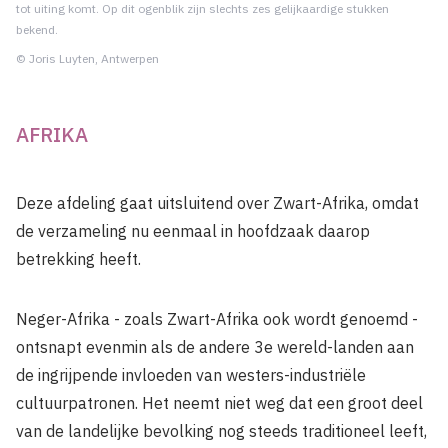
tot uiting komt. Op dit ogenblik zijn slechts zes gelijkaardige stukken
bekend.
© Joris Luyten, Antwerpen
AFRIKA
Deze afdeling gaat uitsluitend over Zwart-Afrika, omdat
de verzameling nu eenmaal in hoofdzaak daarop
betrekking heeft.
Neger-Afrika - zoals Zwart-Afrika ook wordt genoemd -
ontsnapt evenmin als de andere 3e wereld-landen aan
de ingrijpende invloeden van westers-industriële
cultuurpatronen. Het neemt niet weg dat een groot deel
van de landelijke bevolking nog steeds traditioneel leeft,