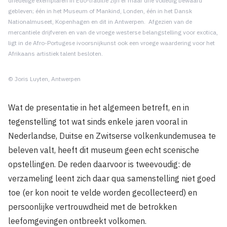
driedelige exemplaren in Edo-traditie zijn er maar drie volledig bewaard
gebleven; één in het Museum of Mankind, Londen, één in het Dansk
Nationalmuseet, Kopenhagen en dit in Antwerpen. Afgezien van de
mercantiele drijfveren en van de vroege westerse belangstelling voor exotica,
ligt in de Afro-Portugese ivoorsnijkunst ook een vroege waardering voor het
Afrikaans artistiek talent besloten.
© Joris Luyten, Antwerpen
Wat de presentatie in het algemeen betreft, en in
tegenstelling tot wat sinds enkele jaren vooral in
Nederlandse, Duitse en Zwitserse volkenkundemusea te
beleven valt, heeft dit museum geen echt scenische
opstellingen. De reden daarvoor is tweevoudig: de
verzameling leent zich daar qua samenstelling niet goed
toe (er kon nooit te velde worden gecollecteerd) en
persoonlijke vertrouwdheid met de betrokken
leefomgevingen ontbreekt volkomen.