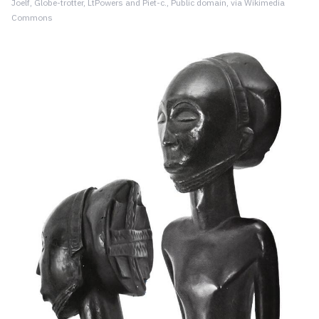
Joelf, Globe-trotter, LtPowers and Piet-c., Public domain, via Wikimedia
Commons