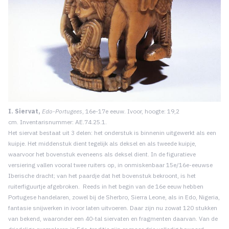
I. Siervat,
Edo-Portugees
, 16e-17e eeuw. Ivoor, hoogte: 19,2
cm. Inventarisnummer: AE.74.25.1.
Het siervat bestaat uit 3 delen: het onderstuk is binnenin uitgewerkt als een
kuipje. Het middenstuk dient tegelijk als deksel en als tweede kuipje,
waarvoor het bovenstuk eveneens als deksel dient. In de figuratieve
versiering vallen vooral twee ruiters op, in onmiskenbaar 15e/16e-eeuwse
Iberische dracht; van het paardje dat het bovenstuk bekroont, is het
ruiterfiguurtje afgebroken. Reeds in het begin van de 16e eeuw hebben
Portugese handelaren, zowel bij de Sherbro, Sierra Leone, als in Edo, Nigeria,
fantasie snijwerken in ivoor laten uitvoeren. Daar zijn nu zowat 120 stukken
van bekend, waaronder een 40-tal siervaten en fragmenten daarvan. Van de