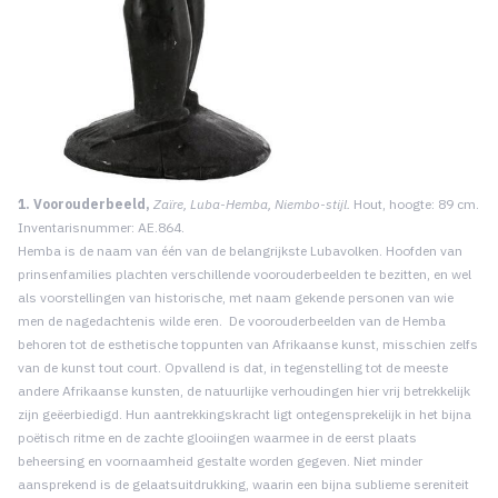
1. Voorouderbeeld,
Zaïre, Luba-Hemba, Niembo-stijl.
Hout, hoogte: 89 cm.
Inventarisnummer: AE.864.
Hemba is de naam van één van de belangrijkste Lubavolken. Hoofden van
prinsenfamilies plachten verschillende voorouderbeelden te bezitten, en wel
als voorstellingen van historische, met naam gekende personen van wie
men de nagedachtenis wilde eren. De voorouderbeelden van de Hemba
behoren tot de esthetische toppunten van Afrikaanse kunst, misschien zelfs
van de kunst tout court. Opvallend is dat, in tegenstelling tot de meeste
andere Afrikaanse kunsten, de natuurlijke verhoudingen hier vrij betrekkelijk
zijn geëerbiedigd. Hun aantrekkingskracht ligt ontegensprekelijk in het bijna
poëtisch ritme en de zachte glooiingen waarmee in de eerst plaats
beheersing en voornaamheid gestalte worden gegeven. Niet minder
aansprekend is de gelaatsuitdrukking, waarin een bijna sublieme sereniteit