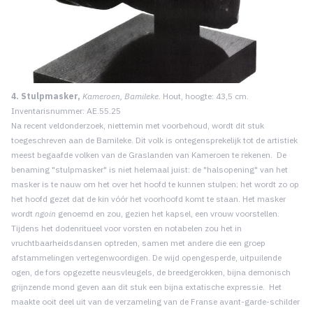
4. Stulpmasker,
Kameroen, Bamileke.
Hout, hoogte: 43,5 cm.
Inventarisnummer: AE.55.25
Na recent veldonderzoek, niettemin met voorbehoud, wordt dit stuk
toegeschreven aan de Bamileke. Dit volk is ontegensprekelijk tot de artistiek
meest begaafde volken van de Graslanden van Kameroen te rekenen. De
benaming "stulpmasker" is niet helemaal juist: de "halsopening" van het
masker is te nauw om het over het hoofd te kunnen stulpen; het wordt zo op
het hoofd gezet dat de kin vóór het voorhoofd komt te staan. Het masker
wordt
ngoin
genoemd en zou, gezien het kapsel, een vrouw voorstellen.
Tijdens het dodenritueel voor vorsten en notabelen zou het in
vruchtbaarheidsdansen optreden, samen met andere die een groep
afstammelingen vertegenwoordigen. De wijd opengesperde, uitpuilende
ogen, de fors opgezette neusvleugels, de breedgerokken, bijna demonisch
grijnzende mond geven aan dit stuk een bijna extatische expressie. Het
maakte ooit deel uit van de verzameling van de Franse avant-garde-schilder