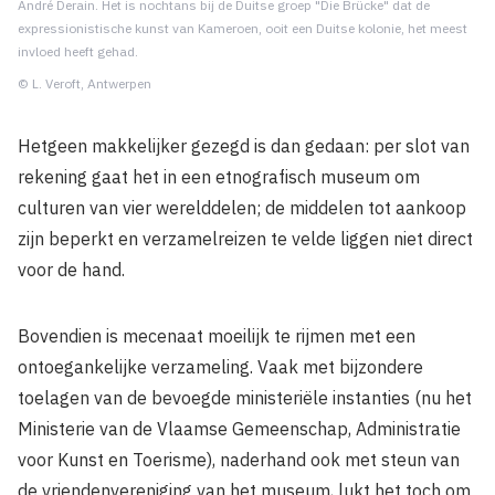
André Derain. Het is nochtans bij de Duitse groep "Die Brücke" dat de
expressionistische kunst van Kameroen, ooit een Duitse kolonie, het meest
invloed heeft gehad.
© L. Veroft, Antwerpen
Hetgeen makkelijker gezegd is dan gedaan: per slot van
rekening gaat het in een etnografisch museum om
culturen van vier werelddelen; de middelen tot aankoop
zijn beperkt en verzamelreizen te velde liggen niet direct
voor de hand.
Bovendien is mecenaat moeilijk te rijmen met een
ontoegankelijke verzameling. Vaak met bijzondere
toelagen van de bevoegde ministeriële instanties (nu het
Ministerie van de Vlaamse Gemeenschap, Administratie
voor Kunst en Toerisme), naderhand ook met steun van
de vriendenvereniging van het museum, lukt het toch om