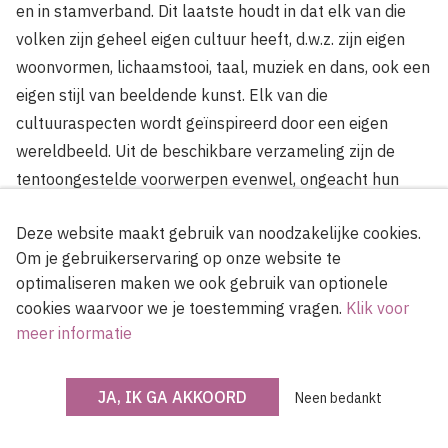
en in stamverband. Dit laatste houdt in dat elk van die
volken zijn geheel eigen cultuur heeft, d.w.z. zijn eigen
woonvormen, lichaamstooi, taal, muziek en dans, ook een
eigen stijl van beeldende kunst. Elk van die
cultuuraspecten wordt geïnspireerd door een eigen
wereldbeeld. Uit de beschikbare verzameling zijn de
tentoongestelde voorwerpen evenwel, ongeacht hun
herkomst, door elkaar gebruikt. Om tot een enigszins
Deze website maakt gebruik van noodzakelijke cookies.
indringend beeld van de Afrikaanse mens te komen, leek
Om je gebruikerservaring op onze website te
het zinvoller de meest rijke cultuurfacetten thematisch
optimaliseren maken we ook gebruik van optionele
te benaderen.
cookies waarvoor we je toestemming vragen.
Klik voor
meer informatie
002
Ter begroeting
JA, IK GA AKKOORD
Neen bedankt
Hoffelijkheid is in Zwart-Afrika een hoog op prijs
gestelde omgangsvorm, ook het begroeten van een gast.