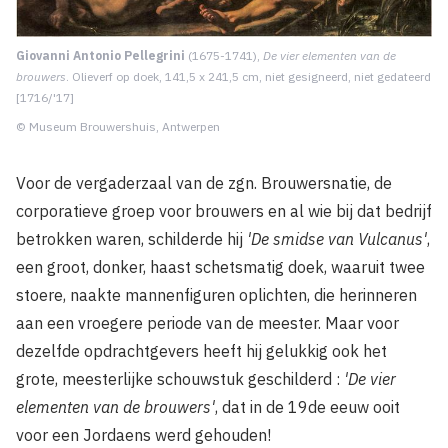
Giovanni Antonio Pellegrini
(1675-1741),
De vier elementen van de
brouwers
. Olieverf op doek, 141,5 x 241,5 cm, niet gesigneerd, niet gedateerd
[1716/'17]
© Museum Brouwershuis, Antwerpen
Voor de vergaderzaal van de zgn. Brouwersnatie, de
corporatieve groep voor brouwers en al wie bij dat bedrijf
betrokken waren, schilderde hij
'De smidse van Vulcanus'
,
een groot, donker, haast schetsmatig doek, waaruit twee
stoere, naakte mannenfiguren oplichten, die herinneren
aan een vroegere periode van de meester. Maar voor
dezelfde opdrachtgevers heeft hij gelukkig ook het
grote, meesterlijke schouwstuk geschilderd :
'De vier
elementen van de brouwers'
, dat in de 19de eeuw ooit
voor een Jordaens werd gehouden!