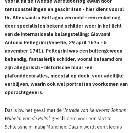
Vooral na de tweede wereldoorlog kwam door
tentoonstellingen en geschriften - hier dient vooral
Dr. Allessandro Bettagno vermeld - een enkel nog
door specialisten bekend schilder weer in het licht
van de internationale belangstelling: Giovanni
Antonio Pellegrini (Venetië, 29 april 1675 - 5
november 1741). Pellegrini was een buitengewoon
behendig, fantasierijk schilder, vooral befaamd om
zijn allegorisch - historische muur -en
plafonddecoraties, meestal op doek, voor adellijke
verblijven, waarin ook wel portretten voorkomen van
opdrachtgevers.
Dat is bv. het geval met de
'Intrede van Keurvorst Johann
Wilhelm van de Palts'
, geschilderd voor een slot te
Schleissheim, nabij München. Daarin wordt een slechts