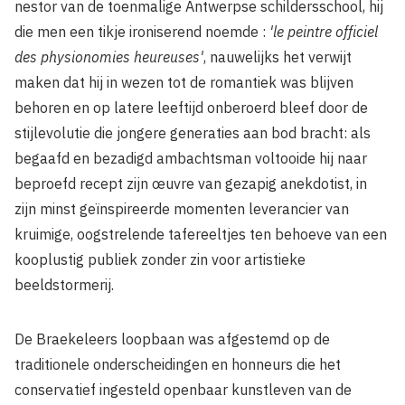
nestor van de toenmalige Antwerpse schildersschool, hij
die men een tikje ironiserend noemde :
'le peintre officiel
des physionomies heureuses'
, nauwelijks het verwijt
maken dat hij in wezen tot de romantiek was blijven
behoren en op latere leeftijd onberoerd bleef door de
stijlevolutie die jongere generaties aan bod bracht: als
begaafd en bezadigd ambachtsman voltooide hij naar
beproefd recept zijn œuvre van gezapig anekdotist, in
zijn minst geïnspireerde momenten leverancier van
kruimige, oogstrelende tafereeltjes ten behoeve van een
kooplustig publiek zonder zin voor artistieke
beeldstormerij.
De Braekeleers loopbaan was afgestemd op de
traditionele onderscheidingen en honneurs die het
conservatief ingesteld openbaar kunstleven van de