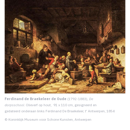
Ferdinand de Braekeleer de Oude
(1792-1883),
De
dorpsschool
. Olieverf op hout, 91 x 110 cm, gesigneerd en
gedateerd onderaan links Ferdinand De Braekeleer, t' Antwerpen, 1854
© Koninklijk Museum voor Schone Kunsten, Antwerpen