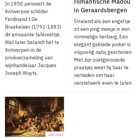
romantische Madou
In 1850 penseelt de
in Geraardsbergen
Antwerpse schilder
Ferdinand I De
Stralend als een engeltje
Braekeleer (1792-1883)
zit een jong meisje in een
dit amusante tafereeltje.
rommelige herberg. Een
Wat later belandt het te
elegant geklede jonker is
Antwerpen in de
vrijpostig nabij geschoven.
privéverzameling van
Met zijn zoetgevooisde
wijnhandelaar Jacques
praatjes weet hij haar te
Joseph Wuyts.
verleiden om haar
verstelwerk even te laten.
ARCHIEF