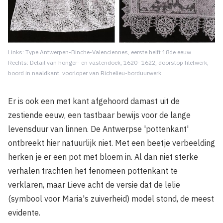
Links: Type Antwerpen-Binche-Valenciennes, eerste helft 18de eeuw
Rechts: Detail van honger- en vastendoek, 1620- 1622, doorstop filetwerk,
boord in naaldkant. voorloper van Richelieu-borduurwerk
Er is ook een met kant afgehoord damast uit de
zestiende eeuw, een tastbaar bewijs voor de lange
levensduur van linnen. De Antwerpse 'pottenkant'
ontbreekt hier natuurlijk niet. Met een beetje verbeelding
herken je er een pot met bloem in. Al dan niet sterke
verhalen trachten het fenomeen pottenkant te
verklaren, maar Lieve acht de versie dat de lelie
(symbool voor Maria's zuiverheid) model stond, de meest
evidente.