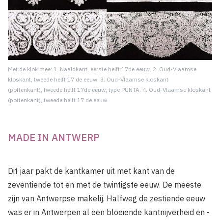
Met de klok mee: 1. Naaldkant, eerste helft 17de eeuw. 2. Oud-Vlaamse
kloskant, tweede helft 17 de eeuw. 3. Oud-Vlaamse kloskant
(pottenkant), tweede helft 17de eeuw, type PUNTA. 4. Oud-Vlaamse kloskant
(pottenkant), tweede helft 17 de eeuw
MADE IN ANTWERP
Dit jaar pakt de kantkamer uit met kant van de
zeventiende tot en met de twintigste eeuw. De meeste
zijn van Antwerpse makelij. Halfweg de zestiende eeuw
was er in Antwerpen al een bloeiende kantnijverheid en -