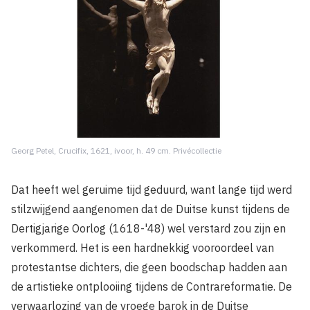
Georg Petel, Crucifix, 1621, ivoor, h. 49 cm. Privécollectie
Dat heeft wel geruime tijd geduurd, want lange tijd werd
stilzwijgend aangenomen dat de Duitse kunst tijdens de
Dertigjarige Oorlog (1618-'48) wel verstard zou zijn en
verkommerd. Het is een hardnekkig vooroordeel van
protestantse dichters, die geen boodschap hadden aan
de artistieke ontplooiing tijdens de Contrareformatie. De
verwaarlozing van de vroege barok in de Duitse