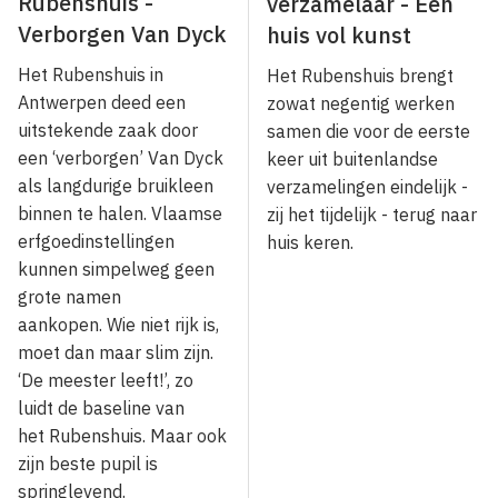
Rubenshuis -
verzamelaar - Een
Verborgen Van Dyck
huis vol kunst
Het Rubenshuis in
Het Rubenshuis brengt
Antwerpen deed een
zowat negentig werken
uitstekende zaak door
samen die voor de eerste
een ‘verborgen’ Van Dyck
keer uit buitenlandse
als langdurige bruikleen
verzamelingen eindelijk -
binnen te halen. Vlaamse
zij het tijdelijk - terug naar
erfgoedinstellingen
huis keren.
kunnen simpelweg geen
grote namen
aankopen. Wie niet rijk is,
moet dan maar slim zijn.
‘De meester leeft!’, zo
luidt de baseline van
het Rubenshuis. Maar ook
zijn beste pupil is
springlevend.