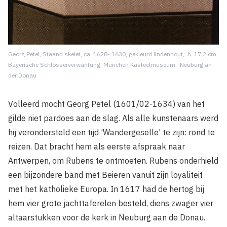
Georg Petel, Staand skelet, ca. 1628- 1630, gekleurd lindenhout, h. 17,2 cm.
Bayerische Schlösserverwantung, Munchen Kasteelmuseum, Neuburg an
der Donau
Volleerd mocht Georg Petel (1601/02-1634) van het
gilde niet pardoes aan de slag. Als alle kunstenaars werd
hij verondersteld een tijd 'Wandergeselle' te zijn: rond te
reizen. Dat bracht hem als eerste afspraak naar
Antwerpen, om Rubens te ontmoeten. Rubens onderhield
een bijzondere band met Beieren vanuit zijn loyaliteit
met het katholieke Europa. In 1617 had de hertog bij
hem vier grote jachttaferelen besteld, diens zwager vier
altaarstukken voor de kerk in Neuburg aan de Donau.