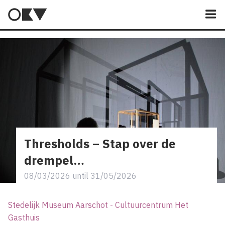
M
Thresholds – Stap over de
drempel…
08/03/2026
until
31/05/2026
Stedelijk Museum Aarschot - Cultuurcentrum Het
Gasthuis