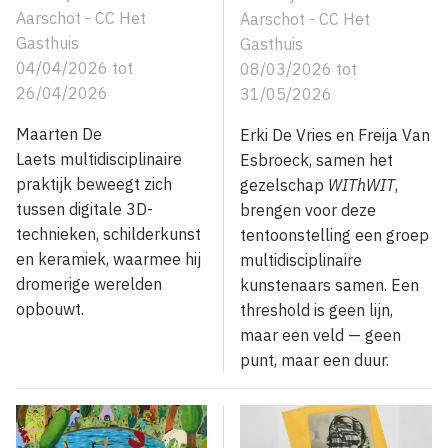
Aarschot - CC Het
Aarschot - CC Het
Gasthuis
Gasthuis
04/04/2026
tot
08/03/2026
tot
26/04/2026
31/05/2026
Maarten De
Erki De Vries en Freija Van
Laets multidisciplinaire
Esbroeck, samen het
praktijk beweegt zich
gezelschap
WIThWIT
,
tussen digitale 3D-
brengen voor deze
technieken, schilderkunst
tentoonstelling een groep
en keramiek, waarmee hij
multidisciplinaire
dromerige werelden
kunstenaars samen. Een
opbouwt.
threshold is geen lijn,
maar een veld — geen
punt, maar een duur.