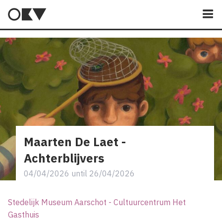
M
Maarten De Laet -
Achterblijvers
04/04/2026
until
26/04/2026
Stedelijk Museum Aarschot - Cultuurcentrum Het
Gasthuis