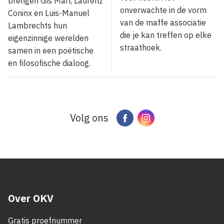
brengen Gís Marí, Laurenz
onverwachte in de vorm
Coninx en Luis-Manuel
van de maffe associatie
Lambrechts hun
die je kan treffen op elke
eigenzinnige werelden
straathoek.
samen in een poëtische
en filosofische dialoog.
Volg ons
Facebook
Instagram
Over OKV
Gratis proefnummer