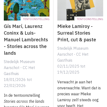
TENTOONSTELLING
TENTOONSTELLING
Gís Marí, Laurenz
Mieke Lamiroy -
Coninx & Luis-
Surreal Stories
Manuel Lambrechts
Print, cut & paste
- Stories across the
Stedelijk Museum
lands
Aarschot - CC Het
Gasthuis
Stedelijk Museum
02/11/2025
tot
Aarschot - CC Het
19/12/2025
Gasthuis
18/01/2026
tot
Verwacht je aan het
22/02/2026
onverwachte. Want dat is
precies waar Mieke
In de tentoonstelling
Lamiroy zelf steeds oog
Stories across the lands
voor heeft. Het