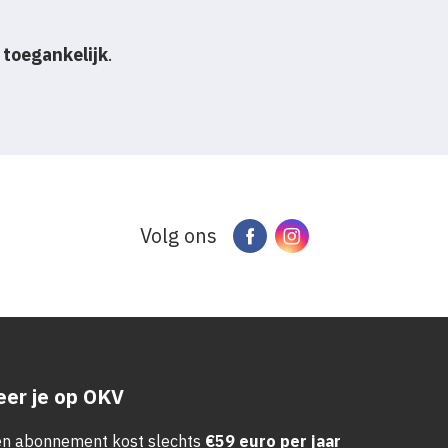
j toegankelijk
.
Volg ons
Facebook
Instagram
er je op OKV
n abonnement kost slechts
€59 euro per jaar