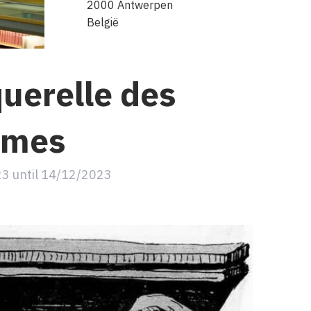
2000
Antwerpen
België
querelle des
mmes
23
until
14/12/2023