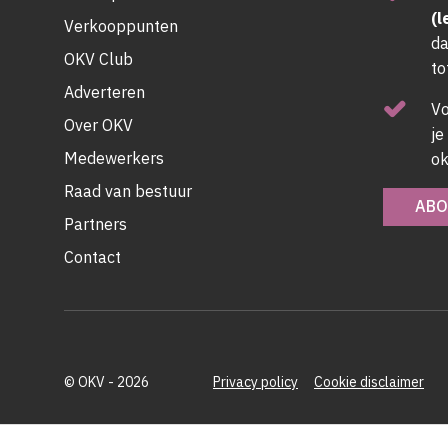
(l
Verkooppunten
da
OKV Club
to
Adverteren
V
Over OKV
je
Medewerkers
ok
Raad van bestuur
ABO
Partners
Contact
© OKV - 2026
Privacy policy
Cookie disclaimer
Footer