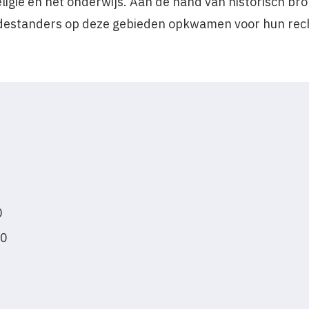
 religie en het onderwijs. Aan de hand van historisch b
estanders op deze gebieden opkwamen voor hun rec
0
00