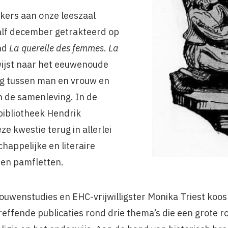
kers aan onze leeszaal
half december getrakteerd op
ond
La querelle des femmes
.
La
ijst naar het eeuwenoude
ng tussen man en vrouw en
n de samenleving. In de
bibliotheek Hendrik
e kwestie terug in allerlei
happelijke en literaire
 en pamfletten.
uwenstudies en EHC-vrijwilligster Monika Triest koos 
reffende publicaties rond drie thema’s die een grote r