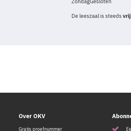
Zondag
Gesloten
De leeszaal is steeds
vri
Over OKV
Abonne
Gratis proefnummer
Ee