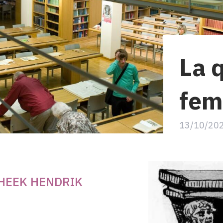
La 
fe
13/10/20
HEEK HENDRIK