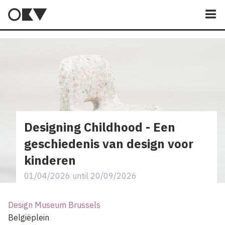
M
Designing Childhood - Een
geschiedenis van design voor
kinderen
01/04/2026
until
20/09/2026
Design Museum Brussels
Belgiëplein