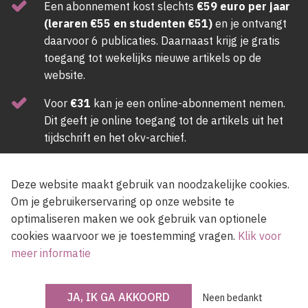
Een abonnement kost slechts
€59 euro per jaar
(leraren €55 en studenten €51)
en je ontvangt
daarvoor 6 publicaties. Daarnaast krijg je gratis
toegang tot wekelijks nieuwe artikels op de
website.
Voor
€31
kan je een online-abonnement nemen.
Dit geeft je online toegang tot de artikels uit het
tijdschrift en het okv-archief.
ABONNEER NU
Deze website maakt gebruik van noodzakelijke cookies.
Om je gebruikerservaring op onze website te
optimaliseren maken we ook gebruik van optionele
Newsletter
cookies waarvoor we je toestemming vragen.
Klik voor
meer informatie
Voer een e-mailadres in, lees en accepteer de gebruiksvoorwaarden van de
JA, IK GA AKKOORD
Neen bedankt
site.