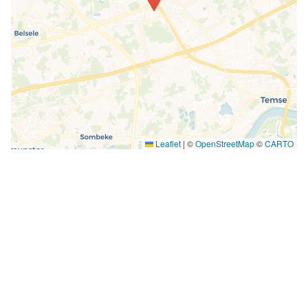
Leaflet
|
©
OpenStreetMap
©
CARTO