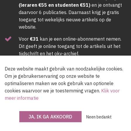
(leraren €55 en studenten €51)
en je ontvangt
daarvoor 6 publicaties. Daarnaast krijg je gratis
toegang tot wekelijks nieuwe artikels op de
website.
Voor
€31
kan je een online-abonnement nemen.
Dit geeft je online toegang tot de artikels uit het
tijdschrift en het okv-archief.
ABONNEER NU
Deze website maakt gebruik van noodzakelijke cookies.
Om je gebruikerservaring op onze website te
optimaliseren maken we ook gebruik van optionele
Newsletter
cookies waarvoor we je toestemming vragen.
Klik voor
meer informatie
JA, IK GA AKKOORD
Voer een e-mailadres in, lees en accepteer de gebruiksvoorwaarden van de
Neen bedankt
site.
Ik accepteer de
gebruiksvoorwaarden
van de site