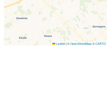
Leaflet
|
©
OpenStreetMap
©
CARTO