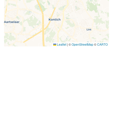
Leaflet
|
©
OpenStreetMap
©
CARTO