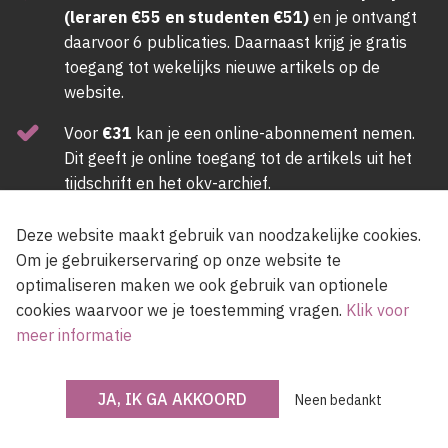
(leraren €55 en studenten €51)
en je ontvangt
daarvoor 6 publicaties. Daarnaast krijg je gratis
toegang tot wekelijks nieuwe artikels op de
website.
Voor
€31
kan je een online-abonnement nemen.
Dit geeft je online toegang tot de artikels uit het
tijdschrift en het okv-archief.
ABONNEER NU
Deze website maakt gebruik van noodzakelijke cookies.
Om je gebruikerservaring op onze website te
optimaliseren maken we ook gebruik van optionele
Newsletter
cookies waarvoor we je toestemming vragen.
Klik voor
meer informatie
JA, IK GA AKKOORD
Voer een e-mailadres in, lees en accepteer de gebruiksvoorwaarden van de
Neen bedankt
site.
Ik accepteer de
gebruiksvoorwaarden
van de site