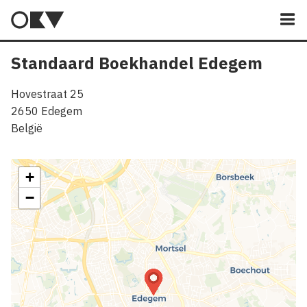
M
Standaard Boekhandel Edegem
Hovestraat 25
2650
Edegem
België
+
−