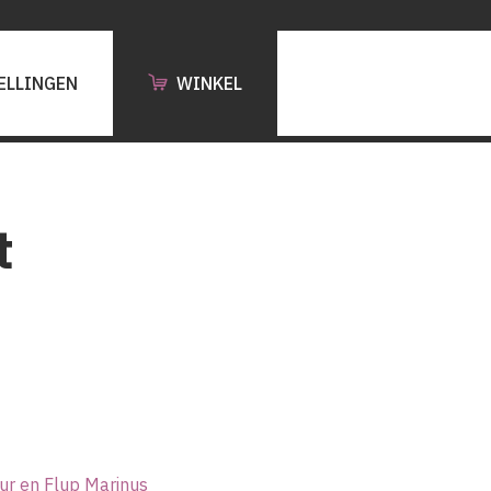
ELLINGEN
WINKEL
t
ur en Flup Marinus