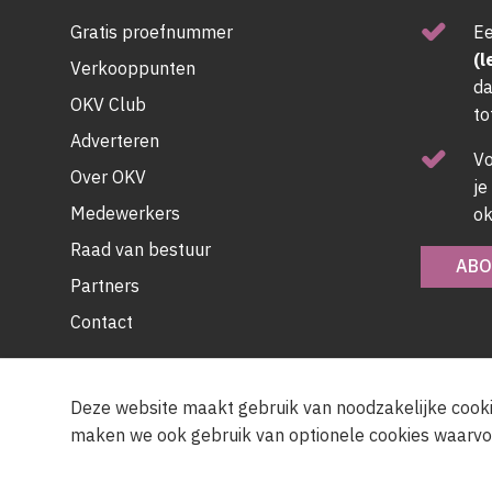
Gratis proefnummer
Ee
(l
Verkooppunten
da
OKV Club
to
Adverteren
V
Over OKV
je
Medewerkers
ok
Raad van bestuur
ABO
Partners
Contact
Deze website maakt gebruik van noodzakelijke cooki
maken we ook gebruik van optionele cookies waarvo
© OKV - 2026
Privacy policy
Cookie disclaimer
Footer