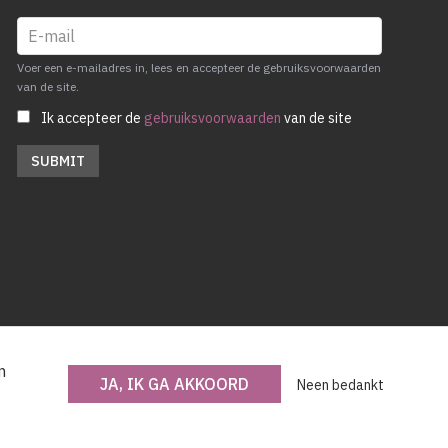
Voer een e-mailadres in, lees en accepteer de gebruiksvoorwaarden
van de site.
Ik accepteer de
gebruiksvoorwaarden
van de site
n
JA, IK GA AKKOORD
Neen bedankt
Met steun van de Vlaamse Gemeenschap