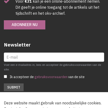
Voor
€31
kan je een online-abonnement nemen.
Dit geeft je online toegang tot de artikels uit het
tijdschrift en het okv-archief.
ABONNEER NU
Newsletter
Voer een e-mailadres in, lees en accepteer de gebruiksvoorwaarden van de
site.
Ik accepteer de
gebruiksvoorwaarden
van de site
Deze website maakt gebruik van noodzakelijke cookies.