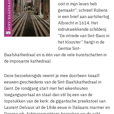
ooit in mijn leven heb
gemaakt”; schreef Rubens
in een brief aan aartshertog
Albrecht in 1614. Het
indrukwekkende schilderij:
“De intrede van Sint-Bavo in
het klooster” hangt in de
Gentse Sint-
Baafskathedraal en is één van de vele kunstschatten in
de imposante kathedraal.
Deze bezoekersgids neemt je mee doorheen twaalf
eeuwen geschiedenis van de Sint-Baafskathedraal in
Gent. De rondgang start met het eikenhouten
toegangsportaal en staat dan stil bij een van de
topstukken van de kerk: de gigantische preekstoel van
Laurent Delvaux uit de 18de eeuw in Italiaans marmer en
Deense eik. Achtereenvolgens bezoeken we de acht