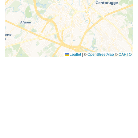
Leaflet
|
©
OpenStreetMap
©
CARTO