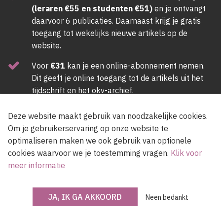
(leraren €55 en studenten €51)
en je ontvangt
daarvoor 6 publicaties. Daarnaast krijg je gratis
toegang tot wekelijks nieuwe artikels op de
website.
Voor
€31
kan je een online-abonnement nemen.
Dit geeft je online toegang tot de artikels uit het
tijdschrift en het okv-archief.
ABONNEER NU
Deze website maakt gebruik van noodzakelijke cookies.
Om je gebruikerservaring op onze website te
optimaliseren maken we ook gebruik van optionele
Newsletter
cookies waarvoor we je toestemming vragen.
Klik voor
meer informatie
JA, IK GA AKKOORD
Voer een e-mailadres in, lees en accepteer de gebruiksvoorwaarden van de
Neen bedankt
site.
Ik accepteer de
gebruiksvoorwaarden
van de site