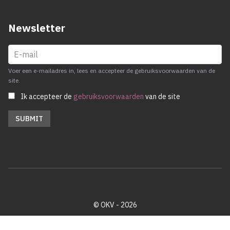
Newsletter
Voer een e-mailadres in, lees en accepteer de gebruiksvoorwaarden van de
site.
Ik accepteer de
gebruiksvoorwaarden
van de site
© OKV - 2026
Privacy policy
Cookie disclaimer
Footer