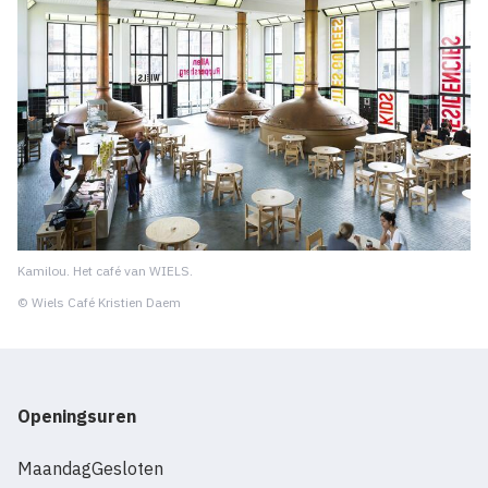
Kamilou. Het café van WIELS.
© Wiels Café Kristien Daem
Openingsuren
Maandag
Gesloten