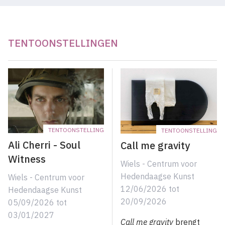
TENTOONSTELLINGEN
TENTOONSTELLING
TENTOONSTELLING
Ali Cherri - Soul
Call me gravity
Witness
Wiels - Centrum voor
Hedendaagse Kunst
Wiels - Centrum voor
12/06/2026
tot
Hedendaagse Kunst
20/09/2026
05/09/2026
tot
03/01/2027
Call me gravity
brengt