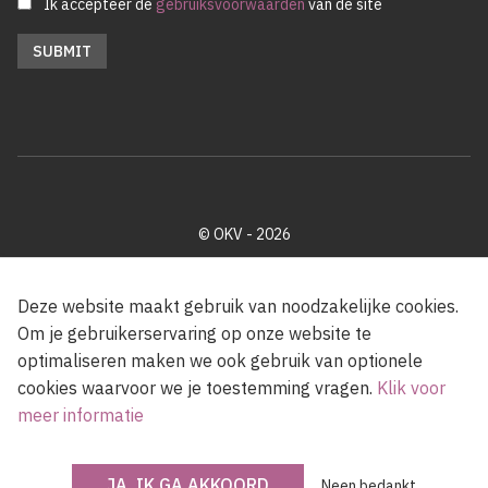
Ik accepteer de
gebruiksvoorwaarden
van de site
© OKV - 2026
Privacy policy
Cookie disclaimer
Footer
Deze website maakt gebruik van noodzakelijke cookies.
Om je gebruikerservaring op onze website te
optimaliseren maken we ook gebruik van optionele
Met steun van de Vlaamse Gemeenschap
cookies waarvoor we je toestemming vragen.
Klik voor
meer informatie
JA, IK GA AKKOORD
Neen bedankt