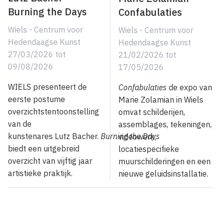
Burning the Days
Confabulaties
Wiels - Centrum voor
Wiels - Centrum voor
Hedendaagse Kunst
Hedendaagse Kunst
27/03/2026
tot
21/02/2026
tot
09/08/2026
17/05/2026
WIELS presenteert de
Confabulaties
de expo van
eerste postume
Marie Zolamian in Wiels
overzichtstentoonstelling
omvat schilderijen,
van de
assemblages, tekeningen,
kunstenares Lutz Bacher.
Burning the Days
videowerk,
biedt een uitgebreid
locatiespecifieke
overzicht van vijftig jaar
muurschilderingen en een
artistieke praktijk.
nieuwe geluidsinstallatie.