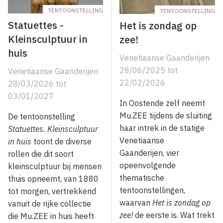
TENTOONSTELLING
TENTOONSTELLING
Statuettes -
Het is zondag op
Kleinsculptuur in
zee!
huis
Venetiaanse Gaanderijen
28/06/2025
tot
Venetiaanse Gaanderijen
22/02/2026
28/03/2026
tot
03/01/2027
In Oostende zelf neemt
Mu.ZEE tijdens de sluiting
De tentoonstelling
haar intrek in de statige
Statuettes. Kleinsculptuur
Venetiaanse
in huis
toont de diverse
Gaanderijen, vier
rollen die dit soort
opeenvolgende
kleinsculptuur bij mensen
thematische
thuis opneemt, van 1880
tentoonstellingen,
tot morgen, vertrekkend
waarvan
Het is zondag op
vanuit de rijke collectie
zee!
de eerste is. Wat trekt
die Mu.ZEE in huis heeft