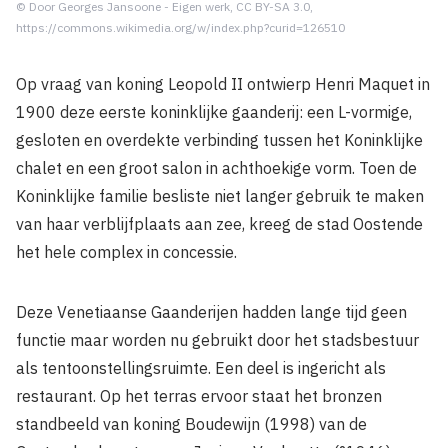
© Door Georges Jansoone - Eigen werk, CC BY-SA 3.0,
https://commons.wikimedia.org/w/index.php?curid=126510
Op vraag van koning Leopold II ontwierp Henri Maquet in
1900 deze eerste koninklijke gaanderij: een L-vormige,
gesloten en overdekte verbinding tussen het Koninklijke
chalet en een groot salon in achthoekige vorm. Toen de
Koninklijke familie besliste niet langer gebruik te maken
van haar verblijfplaats aan zee, kreeg de stad Oostende
het hele complex in concessie.
Deze Venetiaanse Gaanderijen hadden lange tijd geen
functie maar worden nu gebruikt door het stadsbestuur
als tentoonstellingsruimte. Een deel is ingericht als
restaurant. Op het terras ervoor staat het bronzen
standbeeld van koning Boudewijn (1998) van de