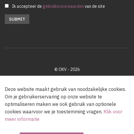
Ik accepteer de
gebruiksvoorwaarden
van de site
© OKV - 2026
Privacy policy
Cookie disclaimer
Footer
Deze website maakt gebruik van noodzakelijke cookies.
Om je gebruikerservaring op onze website te
optimaliseren maken we ook gebruik van optionele
Met steun van de Vlaamse Gemeenschap
cookies waarvoor we je toestemming vragen.
Klik voor
meer informatie