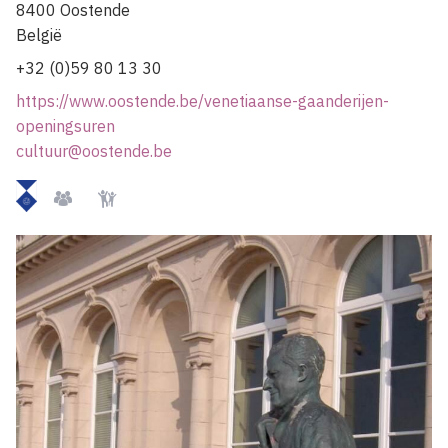
8400
Oostende
België
+32 (0)59 80 13 30
https://www.oostende.be/venetiaanse-gaanderijen-
openingsuren
cultuur@oostende.be
Beschermd
Groepen
Kindvriendelijk
momument