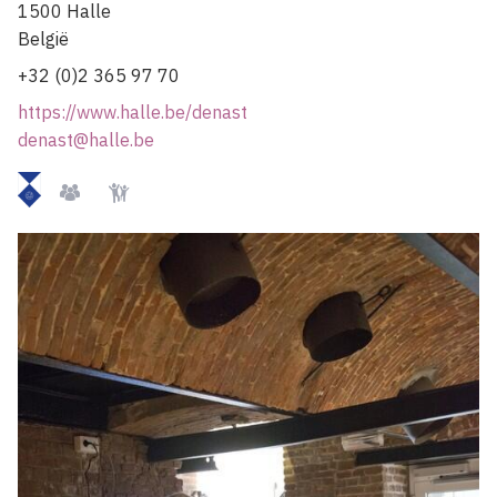
1500
Halle
België
+32 (0)2 365 97 70
https://www.halle.be/denast
denast@halle.be
Beschermd
Groepen
Kindvriendelijk
momument