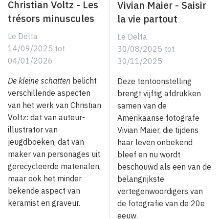
Christian Voltz - Les
Vivian Maier - Saisir
trésors minuscules
la vie partout
Le Delta
Le Delta
14/09/2025
tot
30/08/2025
tot
04/01/2026
30/11/2025
De kleine schatten
belicht
Deze tentoonstelling
verschillende aspecten
brengt vijftig afdrukken
van het werk van Christian
samen van de
Voltz: dat van auteur-
Amerikaanse fotografe
illustrator van
Vivian Maier, die tijdens
jeugdboeken, dat van
haar leven onbekend
maker van personages uit
bleef en nu wordt
gerecycleerde materialen,
beschouwd als een van de
maar ook het minder
belangrijkste
bekende aspect van
vertegenwoordigers van
keramist en graveur.
de fotografie van de 20e
eeuw.