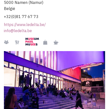
5000
Namen (Namur)
België
+32(0)81 77 67 73
https://www.ledelta.be/
info@ledelta.be
Museumpass
Groepen
Kindvriendelijk
Museumshop
Restaurant