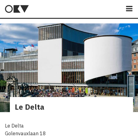
M
Le Delta
Le Delta
Golenvauxlaan 18