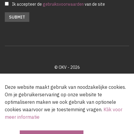
Ik accepteer de
gebruiksvoorwaarden
van de site
© OKV - 2026
Privacy policy
Cookie disclaimer
Footer
Deze website maakt gebruik van noodzakelijke cookies.
Om je gebruikerservaring op onze website te
optimaliseren maken we ook gebruik van optionele
Met steun van de Vlaamse Gemeenschap
cookies waarvoor we je toestemming vragen.
Klik voor
meer informatie