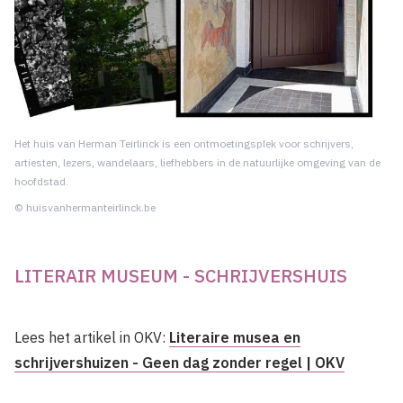
Het huis van Herman Teirlinck is een ontmoetingsplek voor schrijvers,
artiesten, lezers, wandelaars, liefhebbers in de natuurlijke omgeving van de
hoofdstad.
© huisvanhermanteirlinck.be
LITERAIR MUSEUM - SCHRIJVERSHUIS
Lees het artikel in OKV:
Literaire musea en
schrijvershuizen - Geen dag zonder regel | OKV