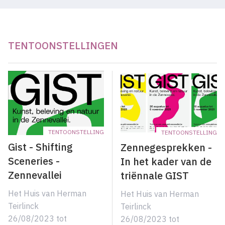
TENTOONSTELLINGEN
TENTOONSTELLING
TENTOONSTELLING
Gist - Shifting
Zennegesprekken -
Sceneries -
In het kader van de
Zennevallei
triënnale GIST
Het Huis van Herman
Het Huis van Herman
Teirlinck
Teirlinck
26/08/2023
tot
26/08/2023
tot