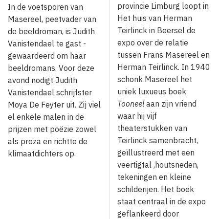
provincie Limburg loopt in
In de voetsporen van
Het huis van Herman
Masereel, peetvader van
Teirlinck in Beersel de
de beeldroman, is Judith
expo over de relatie
Vanistendael te gast -
tussen Frans Masereel en
gewaardeerd om haar
Herman Teirlinck. In 1940
beeldromans. Voor deze
schonk Masereel het
avond nodigt Judith
uniek luxueus boek
Vanistendael schrijfster
Tooneel
aan zijn vriend
Moya De Feyter uit. Zij viel
waar hij vijf
el enkele malen in de
theaterstukken van
prijzen met poëzie zowel
Teirlinck samenbracht,
als proza en richtte de
geïllustreerd met een
klimaatdichters op.
veertigtal ,houtsneden,
tekeningen en kleine
schilderijen. Het boek
staat centraal in de expo
geflankeerd door