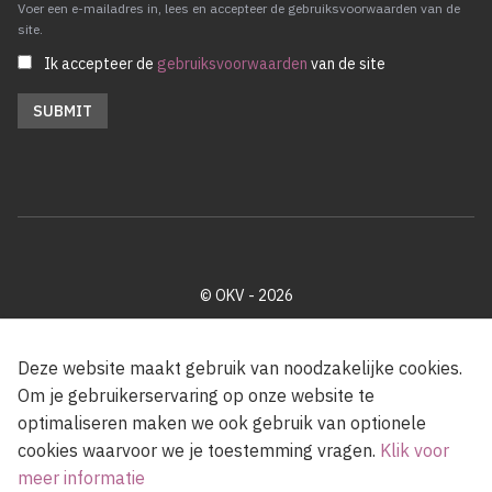
Voer een e-mailadres in, lees en accepteer de gebruiksvoorwaarden van de
site.
Ik accepteer de
gebruiksvoorwaarden
van de site
© OKV - 2026
Privacy policy
Cookie disclaimer
Footer
Deze website maakt gebruik van noodzakelijke cookies.
Om je gebruikerservaring op onze website te
optimaliseren maken we ook gebruik van optionele
Met steun van de Vlaamse Gemeenschap
cookies waarvoor we je toestemming vragen.
Klik voor
meer informatie