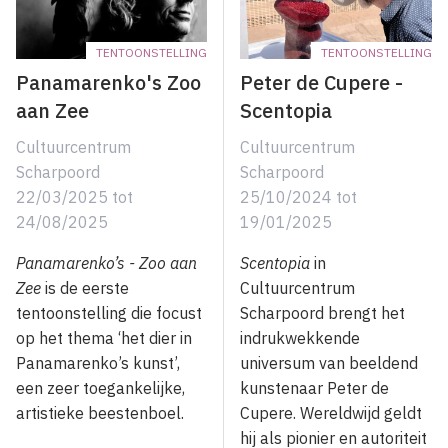
TENTOONSTELLING
TENTOONSTELLING
Panamarenko's Zoo
Peter de Cupere -
aan Zee
Scentopia
Cultuurcentrum
Cultuurcentrum
Scharpoord
Scharpoord
22/03/2025
tot
25/10/2024
tot
24/08/2025
19/01/2025
Panamarenko’s - Zoo aan
Scentopia
in
Zee
is de eerste
Cultuurcentrum
tentoonstelling die focust
Scharpoord brengt het
op het thema ‘het dier in
indrukwekkende
Panamarenko’s kunst’,
universum van beeldend
een zeer toegankelijke,
kunstenaar Peter de
artistieke beestenboel.
Cupere. Wereldwijd geldt
hij als pionier en autoriteit