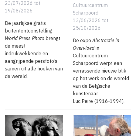
23/07/2026
tot
Cultuurcentrum
19/08/2026
Scharpoord
13/06/2026
tot
De jaarlijkse gratis
25/10/2026
buitententoonstelling
World Press Photo
brengt
De expo
Abstractie in
de meest
Overvloed
in
indrukwekkende en
Cultuurcentrum
aangrijpende persfoto’s
Scharpoord werpt een
samen uit alle hoeken van
verrassende nieuwe blik
de wereld.
op het werk en de wereld
van de Belgische
kunstenaar
Luc Peire (1916-1994).