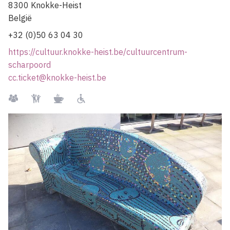
8300
Knokke-Heist
België
+32 (0)50 63 04 30
https://cultuur.knokke-heist.be/cultuurcentrum-
scharpoord
cc.ticket@knokke-heist.be
Groepen
Kindvriendelijk
Restaurant
Rolstoelgebruiker