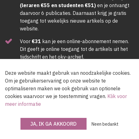
(leraren €55 en studenten €51)
en je ontvangt
daarvoor 6 publicaties. Daarnaast krijg je gratis
toegang tot wekelijks nieuwe artikels op de
website.
Voor
€31
kan je een online-abonnement nemen.
Dit geeft je online toegang tot de artikels uit het
tijdschrift en het okv-archief.
ABONNEER NU
Deze website maakt gebruik van noodzakelijke cookies.
Om je gebruikerservaring op onze website te
optimaliseren maken we ook gebruik van optionele
Newsletter
cookies waarvoor we je toestemming vragen.
Klik voor
meer informatie
JA, IK GA AKKOORD
Voer een e-mailadres in, lees en accepteer de gebruiksvoorwaarden van de
Neen bedankt
site.
Ik accepteer de
gebruiksvoorwaarden
van de site