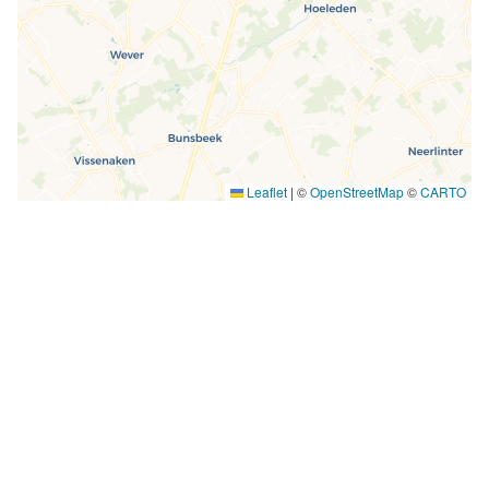
Leaflet
|
©
OpenStreetMap
©
CARTO