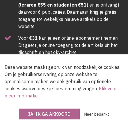
(leraren €55 en studenten €51)
en je ontvangt
daarvoor 6 publicaties. Daarnaast krijg je gratis
toegang tot wekelijks nieuwe artikels op de
website.
Voor
€31
kan je een online-abonnement nemen.
Dit geeft je online toegang tot de artikels uit het
tijdschrift en het okv-archief.
ABONNEER NU
Deze website maakt gebruik van noodzakelijke cookies.
Om je gebruikerservaring op onze website te
optimaliseren maken we ook gebruik van optionele
Newsletter
cookies waarvoor we je toestemming vragen.
Klik voor
meer informatie
JA, IK GA AKKOORD
Voer een e-mailadres in, lees en accepteer de gebruiksvoorwaarden van de
Neen bedankt
site.
Ik accepteer de
gebruiksvoorwaarden
van de site