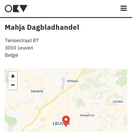
M
Mahja Dagbladhandel
Tiensestraat 87
3000
Leuven
België
+
−