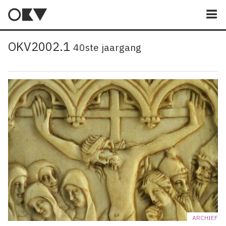
M
OKV2002.1
40ste jaargang
ARCHIEF