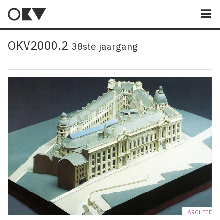
M
OKV2000.2
38ste jaargang
ARCHIEF