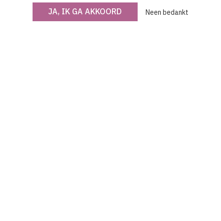
site.
JA, IK GA AKKOORD
Neen bedankt
Ik accepteer de
gebruiksvoorwaarden
van de site
© OKV - 2026
Privacy policy
Cookie disclaimer
Footer
Met steun van de Vlaamse Gemeenschap