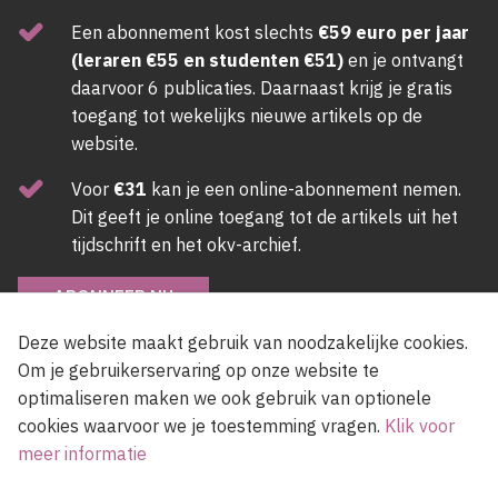
Een abonnement kost slechts
€59 euro per jaar
(leraren €55 en studenten €51)
en je ontvangt
daarvoor 6 publicaties. Daarnaast krijg je gratis
toegang tot wekelijks nieuwe artikels op de
website.
Voor
€31
kan je een online-abonnement nemen.
Dit geeft je online toegang tot de artikels uit het
tijdschrift en het okv-archief.
ABONNEER NU
Deze website maakt gebruik van noodzakelijke cookies.
Om je gebruikerservaring op onze website te
Newsletter
optimaliseren maken we ook gebruik van optionele
cookies waarvoor we je toestemming vragen.
Klik voor
meer informatie
Voer een e-mailadres in, lees en accepteer de gebruiksvoorwaarden van de