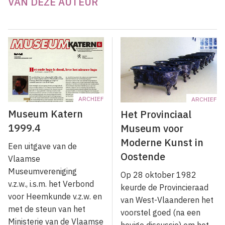
VAN DEZE AUTEUR
ARCHIEF
ARCHIEF
Museum Katern
Het Provinciaal
1999.4
Museum voor
Moderne Kunst in
Een uitgave van de
Oostende
Vlaamse
Museumvereniging
Op 28 oktober 1982
v.z.w., i.s.m. het Verbond
keurde de Provincieraad
voor Heemkunde v.z.w. en
van West-Vlaanderen het
met de steun van het
voorstel goed (na een
Ministerie van de Vlaamse
hevige discussie) om het