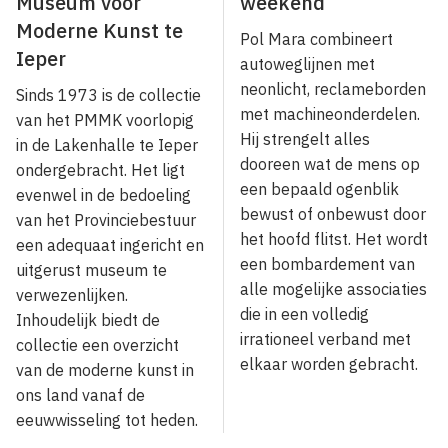
Museum voor
weekend
Moderne Kunst te
Pol Mara combineert
Ieper
autoweglijnen met
neonlicht, reclamebor­den
Sinds 1973 is de collectie
met machineonderdelen.
van het PMMK voorlopig
Hij strengelt alles
in de Lakenhalle te Ieper
dooreen wat de mens op
ondergebracht. Het ligt
een bepaald ogenblik
evenwel in de bedoeling
bewust of onbewust door
van het Provinciebestuur
het hoofd flitst. Het wordt
een adequaat ingericht en
een bombardement van
uitgerust museum te
alle mo­gelijke associaties
verwezenlijken.
die in een volledig
Inhoudelijk biedt de
irrationeel verband met
collectie een overzicht
elkaar worden gebracht.
van de moderne kunst in
ons land vanaf de
eeuwwisseling tot heden.