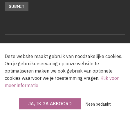
© OKV - 2026
Deze website maakt gebruik van noodzakelijke cookies.
Om je gebruikerservaring op onze website te
Privacy policy
Cookie disclaimer
Footer
optimaliseren maken we ook gebruik van optionele
cookies waarvoor we je toestemming vragen.
Klik voor
meer informatie
Met steun van de Vlaamse Gemeenschap
JA, IK GA AKKOORD
Neen bedankt