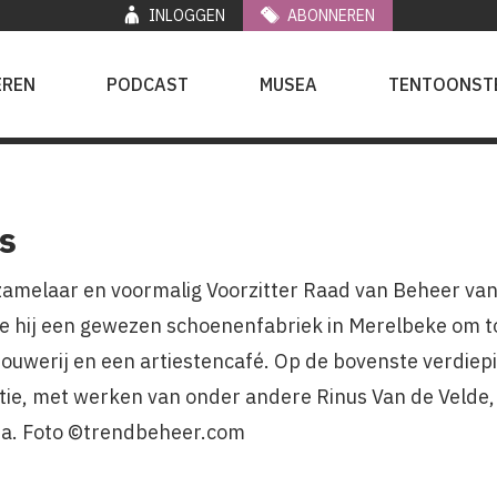
INLOGGEN
ABONNEREN
EREN
PODCAST
MUSEA
TENTOONST
s
zamelaar en voormalig Voorzitter Raad van Beheer v
 hij een gewezen schoenenfabriek in Merelbeke om t
ouwerij en een artiestencafé. Op de bovenste verdiepin
tie, met werken van onder andere Rinus Van de Velde,
ia. Foto ©trendbeheer.com