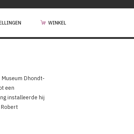
ELLINGEN
WINKEL
an Museum Dhondt-
ot een
g installeerde hij
 Robert