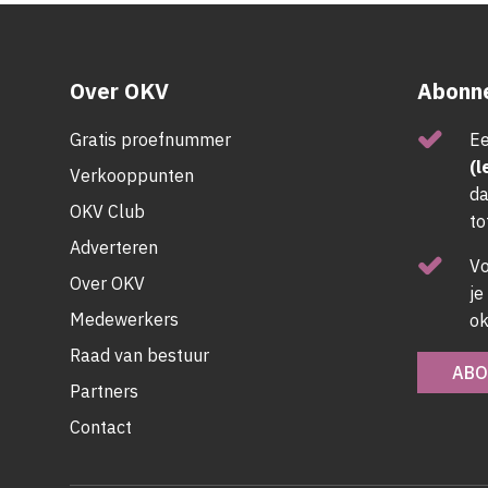
Over OKV
Abonne
Gratis proefnummer
Ee
(l
Verkooppunten
da
OKV Club
to
Adverteren
V
Over OKV
je
Medewerkers
ok
Raad van bestuur
ABO
Partners
Contact