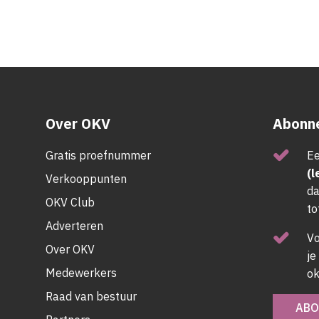
Over OKV
Abonne
Gratis proefnummer
Ee
(l
Verkooppunten
da
OKV Club
to
Adverteren
V
Over OKV
je
Medewerkers
ok
Raad van bestuur
ABO