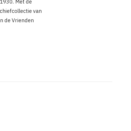
 1930. Met de
chiefcollectie van
an de Vrienden