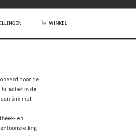
ELLINGEN
WINKEL
sioneerd door de
ij actief in de
 een link met
theek- en
tentoonstelling