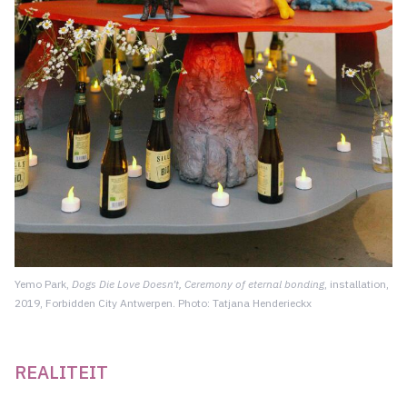
Yemo Park,
Dogs Die Love Doesn’t, Ceremony of eternal bonding
, installation,
2019, Forbidden City Antwerpen. Photo: Tatjana Henderieckx
REALITEIT