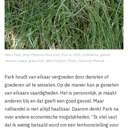
Yemo Park,
Deep Pleasure Pool Club, Pool 4
, 2021, Lichtekooi, glazed
ceramic, water, grass turf, 48x37x30cm. Photo: Sine Van Menxel.
Park houdt van elkaar vergoeden door diensten of
goederen uit te wisselen. Op die manier kan je genieten
van elkaars vaardigheden. Het is persoonlijk, je maakt
anderen blij en dat geeft een goed gevoel. Maar
ruilhandel is niet altijd haalbaar. Daarom denkt Park na
over andere economische mogelijkheden. “Ik stel vast
dat ik weinig betaald word om een tentoonstelling voor