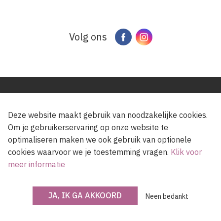
Volg ons
Facebook
Instagram
Over OKV
Deze website maakt gebruik van noodzakelijke cookies.
Om je gebruikerservaring op onze website te
Gratis proefnummer
optimaliseren maken we ook gebruik van optionele
cookies waarvoor we je toestemming vragen.
Klik voor
Verkooppunten
meer informatie
OKV Club
Adverteren
JA, IK GA AKKOORD
Neen bedankt
Over OKV
Medewerkers