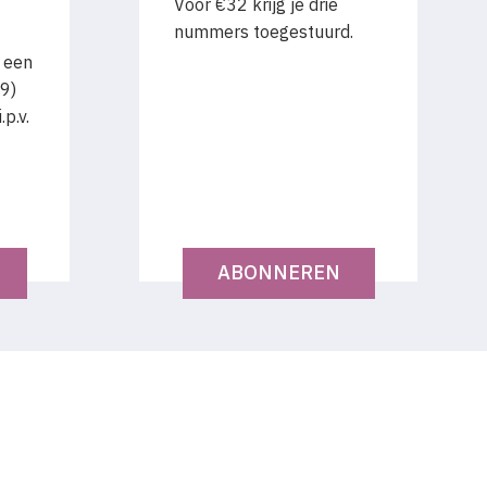
Voor €32 krijg je drie
nummers toegestuurd.
 een
9)
p.v.
ABONNEREN