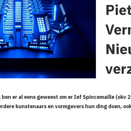
Pie
Ver
Nie
ver
k ben er al eens geweest om er Ief Spincemaille (okv 
erdere kunstenaars en vormgevers hun ding doen, ook