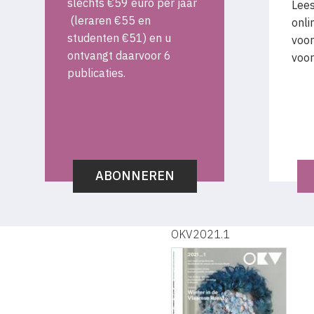
slechts €59 euro per jaar
Lees
(leraren €55 en
onli
studenten €51) en u
voor
ontvangt daarvoor 6
voor
publicaties.
ABONNEREN
OKV2021.1