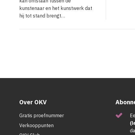
kan ontstaan tussen de
kunstenaar en het kunstwerk dat
hij tot stand brengt…
Over OKV
Abonne
Gratis proefnummer
Ee
(l
Verkooppunten
da