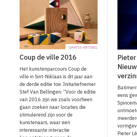
GRATIS ARTIKEL
Coup de ville 2016
Pieter
Nieuw
Het kunstenparcours Coup de
verzi
ville in Sint-Niklaas is dit jaar aan
de derde editie toe. Initiatiefnemer
Batiment
Stef Van Bellingen: “Voor de editie
eens gew
van 2016 zijn we zoals voorheen
Spincema
gaan zoeken naar locaties die
ontmoete
stimulerend zijn voor de
meerder
kunstenaars, waar een
vormgeve
interessante interactie
Pieter L