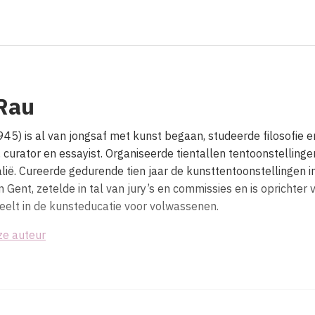
Rau
45) is al van jongsaf met kunst begaan, studeerde filosofie e
, curator en essayist. Organiseerde tientallen tentoonstellinge
alië. Cureerde gedurende tien jaar de kunsttentoonstellingen 
n Gent, zetelde in tal van jury’s en commissies en is oprichte
peelt in de kunsteducatie voor volwassenen.
ze auteur