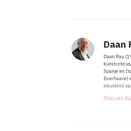
Daan 
Daan Rau (19
kunstcriticus
Spanje en It
Boerhaave) i
sleutelrol s
Meer van de