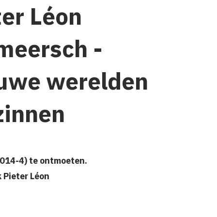
ter Léon
meersch -
uwe werelden
zinnen
2014-4) te ontmoeten.
 Pieter Léon