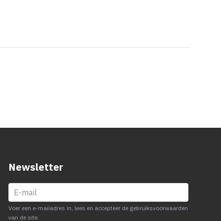
Newsletter
Voer een e-mailadres in, lees en accepteer de gebruiksvoorwaarden
van de site.