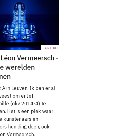
ARTIKEL
 Léon Vermeersch -
e werelden
nnen
 A in Leuven. Ik ben er al
eest om er Ief
ille (okv 2014-4) te
n. Het is een plek waar
e kunstenaars en
rs hun ding doen, ook
éon Vermeersch.