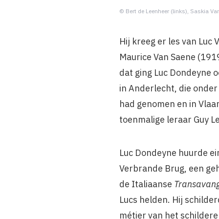
© Bert de Leenheer (links), Saskia Van
Hij kreeg er les van Luc
Maurice Van Saene (1919
dat ging Luc Dondeyne o
in Anderlecht, die onde
had genomen en in Vlaan
toenmalige leraar Guy L
Luc Dondeyne huurde ein
Verbrande Brug, een ge
de Italiaanse
Transavan
Lucs helden. Hij schilder
métier van het schilder