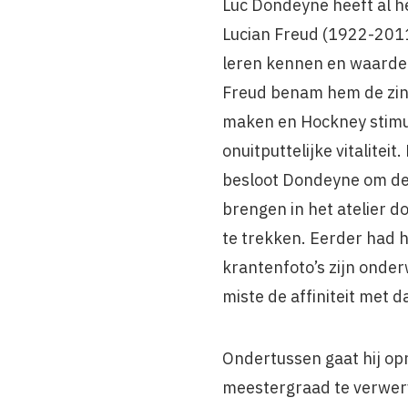
Luc Dondeyne heeft al h
Lucian Freud (1922-201
leren kennen en waarde
Freud benam hem de zin 
maken en Hockney stimu
onuitputtelijke vitaliteit
besloot Dondeyne om de
brengen in het atelier d
te trekken. Eerder had h
krantenfoto’s zijn onde
miste de affiniteit met 
Ondertussen gaat hij o
meestergraad te verwerv