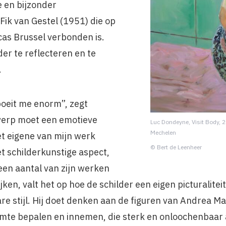
 en bijzonder
 Fik van Gestel (1951) die op
as Brussel verbonden is.
er te reflecteren en te
.
boeit me enorm”, zegt
erp moet een emotieve
Luc Dondeyne, Visit Body, 2
Mechelen
t eigene van mijn werk
© Bert de Leenheer
et schilderkunstige aspect,
 een aantal van zijn werken
jken, valt het op hoe de schilder een eigen picturalitei
e stijl. Hij doet denken aan de figuren van Andrea M
mte bepalen en innemen, die sterk en onloochenbaar 