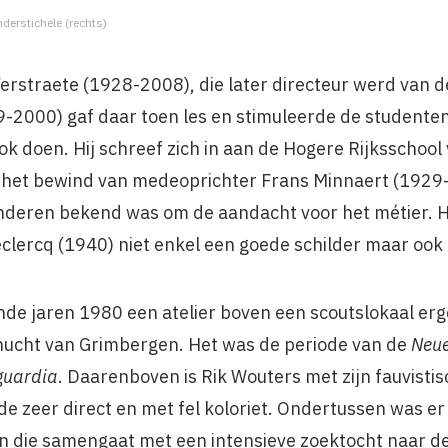
derstichele (rechts)
 Verstraete (1928-2008), die later directeur werd van 
-2000) gaf daar toen les en stimuleerde de studenten
ok doen. Hij schreef zich in aan de Hogere Rijksschoo
r het bewind van medeoprichter Frans Minnaert (1929-
deren bekend was om de aandacht voor het métier. Hij
eclercq (1940) niet enkel een goede schilder maar ook
de jaren 1980 een atelier boven een scoutslokaal erg
hucht van Grimbergen. Het was de periode van de
Neue
guardia
. Daarenboven is Rik Wouters met zijn fauvistis
de zeer direct en met fel koloriet. Ondertussen was er
en die samengaat met een intensieve zoektocht naar de