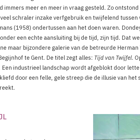
ijd immers meer en meer in vraag gesteld. Zo ontstond 
veel schraler inzake verfgebruik en twijfelend tussen
mans (1958) ondertussen aan het doen waren. Dondey
zonder een echte aansluiting bij de tijd, zijn tijd. Dat 
leine maar bijzondere galerie van de betreurde Herman
egijnhof te Gent. De titel zegt alles:
Tijd van Twijfel
. O
 Een industrieel landschap wordt afgeblokt door letter
liefd door een felle, gele streep die de illusie van het 
reekt.
JL