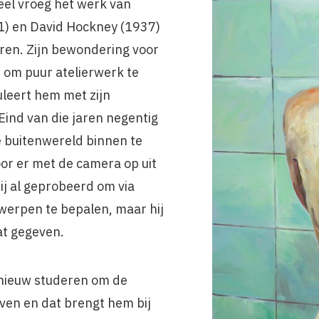
eel vroeg het werk van
1) en David Hockney (1937)
ren. Zijn bewondering voor
om puur atelierwerk te
leert hem met zijn
. Eind van die jaren negentig
 buitenwereld binnen te
oor er met de camera op uit
ij al geprobeerd om via
rwerpen te bepalen, maar hij
dat gegeven.
pnieuw studeren om de
en en dat brengt hem bij