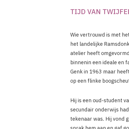
TIJD VAN TWIJFE
Wie vertrouwd is met he
het landelijke Ramsdonk 
atelier heeft omgevormd.
binnenin een ideale en fa
Genk in 1963 maar heeft 
op een flinke boogscheu
Hij is een oud-student va
secundair onderwijs had
tekenaar was. Hij vond g
sprak hem aan en gaf go