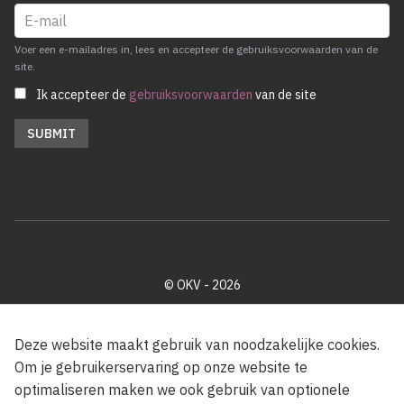
Voer een e-mailadres in, lees en accepteer de gebruiksvoorwaarden van de
site.
Ik accepteer de
gebruiksvoorwaarden
van de site
© OKV - 2026
Privacy policy
Cookie disclaimer
Footer
Deze website maakt gebruik van noodzakelijke cookies.
Om je gebruikerservaring op onze website te
optimaliseren maken we ook gebruik van optionele
Met steun van de Vlaamse Gemeenschap