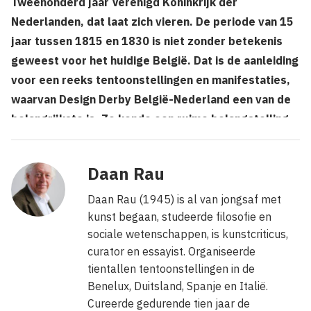
Tweehonderd jaar Verenigd Koninkrijk der
Nederlanden, dat laat zich vieren. De periode van 15
jaar tussen 1815 en 1830 is niet zonder betekenis
geweest voor het huidige België. Dat is de aanleiding
voor een reeks tentoonstellingen en manifestaties,
waarvan Design Derby België-Nederland een van de
belangrijkste is. Ze kende een ruime belangstelling
in het Museum Boijmans Van Beuningen in Rotterdam
en is nu te zien in het Design Museum Gent.
Daan Rau
Daan Rau (1945) is al van jongsaf met
kunst begaan, studeerde filosofie en
sociale wetenschappen, is kunstcriticus,
curator en essayist. Organiseerde
tientallen tentoonstellingen in de
Benelux, Duitsland, Spanje en Italië.
Cureerde gedurende tien jaar de