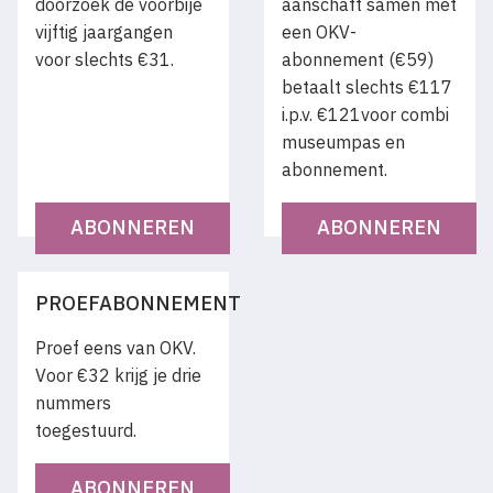
doorzoek de voorbije
aanschaft samen met
vijftig jaargangen
een OKV-
voor slechts €31.
abonnement (€59)
betaalt slechts €117
i.p.v. €121voor combi
museumpas en
abonnement.
ABONNEREN
ABONNEREN
PROEFABONNEMENT
Proef eens van OKV.
Voor €32 krijg je drie
nummers
toegestuurd.
ABONNEREN