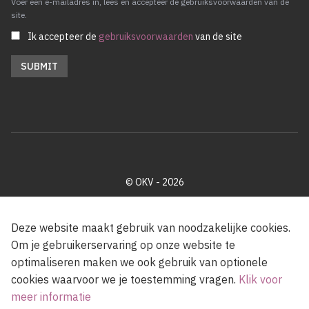
Voer een e-mailadres in, lees en accepteer de gebruiksvoorwaarden van de
site.
Ik accepteer de
gebruiksvoorwaarden
van de site
© OKV - 2026
Privacy policy
Cookie disclaimer
Footer
Deze website maakt gebruik van noodzakelijke cookies.
Om je gebruikerservaring op onze website te
optimaliseren maken we ook gebruik van optionele
Met steun van de Vlaamse Gemeenschap
cookies waarvoor we je toestemming vragen.
Klik voor
meer informatie