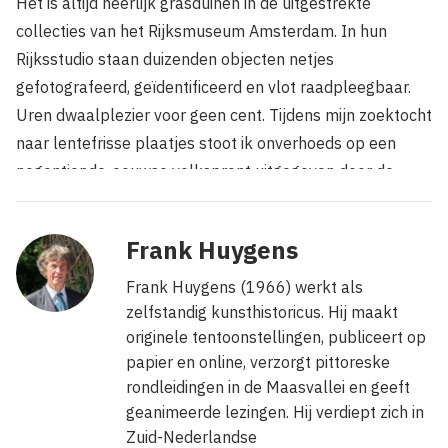
Het is altijd heerlijk grasduinen in de uitgestrekte
collecties van het Rijksmuseum Amsterdam. In hun
Rijksstudio staan duizenden objecten netjes
gefotografeerd, geïdentificeerd en vlot raadpleegbaar.
Uren dwaalplezier voor geen cent.
Tijdens mijn zoektocht
naar lentefrisse plaatjes stoot ik onverhoeds op een
negentiende-eeuwse volksprent uitgegeven door de
Turnhoutse drukkerij Brepols & Dierckx Zoon. Een groot
blad papier met opeenvolgende illustraties met
Frank Huygens
tweetalige ondertekst biedt stichtelijk vermaak voor de
kleine, geletterde burgerij. In navolging van de
Frank Huygens (1966) werkt als
zogenaamde
images d'Epinal
overspoelt Brepols de
zelfstandig kunsthistoricus. Hij maakt
originele tentoonstellingen, publiceert op
Belgische markt met deze goedkope voorlopers van het
papier en online, verzorgt pittoreske
beeldverhaal.
rondleidingen in de Maasvallei en geeft
geanimeerde lezingen. Hij verdiept zich in
Zuid-Nederlandse