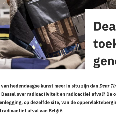
Dea
toe
gen
 van hedendaagse kunst meer in situ zijn dan
Dear T
ssel over radioactiviteit en radioactief afval? De o
nlegging, op dezelfde site, van de oppervlaktebergin
 radioactief afval van België.