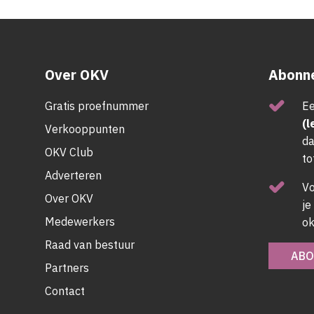
Over OKV
Abonne
Gratis proefnummer
Ee
(l
Verkooppunten
da
OKV Club
to
Adverteren
V
Over OKV
je
Medewerkers
ok
Raad van bestuur
ABO
Partners
Contact