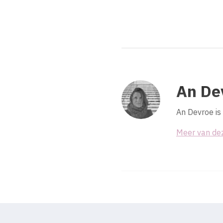
An De
An Devroe is
Meer van de