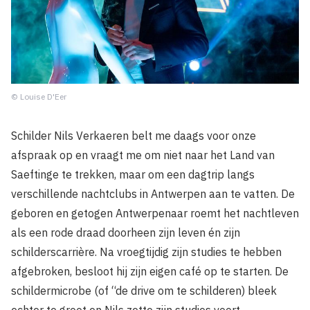
© Louise D'Eer
Schilder Nils Verkaeren belt me daags voor onze
afspraak op en vraagt me om niet naar het Land van
Saeftinge te trekken, maar om een dagtrip langs
verschillende nachtclubs in Antwerpen aan te vatten. De
geboren en getogen Antwerpenaar roemt het nachtleven
als een rode draad doorheen zijn leven én zijn
schilderscarrière. Na vroegtijdig zijn studies te hebben
afgebroken, besloot hij zijn eigen café op te starten. De
schildermicrobe (of “de drive om te schilderen) bleek
echter te groot en Nils zette zijn studies voort.