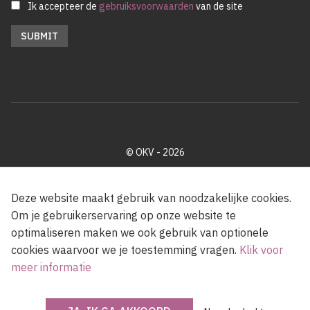
Ik accepteer de
gebruiksvoorwaarden
van de site
© OKV - 2026
Privacy policy
Cookie disclaimer
Footer
Deze website maakt gebruik van noodzakelijke cookies.
Om je gebruikerservaring op onze website te
optimaliseren maken we ook gebruik van optionele
Met steun van de Vlaamse Gemeenschap
cookies waarvoor we je toestemming vragen.
Klik voor
meer informatie