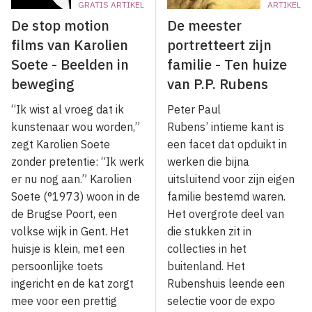
GRATIS ARTIKEL
ARTIKEL
De stop motion
De meester
films van Karolien
portretteert zijn
Soete - Beelden in
familie - Ten huize
beweging
van P.P. Rubens
“Ik wist al vroeg dat ik
Peter Paul
kunstenaar wou worden,”
Rubens’ intieme kant is
zegt Karolien Soete
een facet dat opduikt in
zonder pretentie: “Ik werk
werken die bijna
er nu nog aan.” Karolien
uitsluitend voor zijn eigen
Soete (°1973) woon in de
familie bestemd waren.
de Brugse Poort, een
Het overgrote deel van
volkse wijk in Gent. Het
die stukken zit in
huisje is klein, met een
collecties in het
persoonlijke toets
buitenland. Het
ingericht en de kat zorgt
Rubenshuis leende een
mee voor een prettig
selectie voor de expo