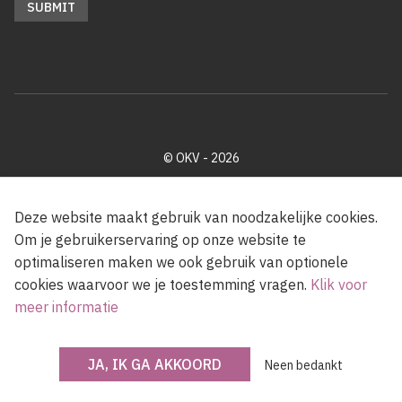
© OKV - 2026
Privacy policy
Cookie disclaimer
Footer
Deze website maakt gebruik van noodzakelijke cookies.
Om je gebruikerservaring op onze website te
optimaliseren maken we ook gebruik van optionele
Met steun van de Vlaamse Gemeenschap
cookies waarvoor we je toestemming vragen.
Klik voor
meer informatie
JA, IK GA AKKOORD
Neen bedankt