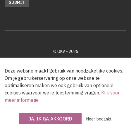
© OKV - 2026
Privacy policy
Cookie disclaimer
Footer
Deze website maakt gebruik van noodzakelijke cookies.
Om je gebruikerservaring op onze website te
optimaliseren maken we ook gebruik van optionele
Met steun van de Vlaamse Gemeenschap
cookies waarvoor we je toestemming vragen.
Klik voor
meer informatie
JA, IK GA AKKOORD
Neen bedankt