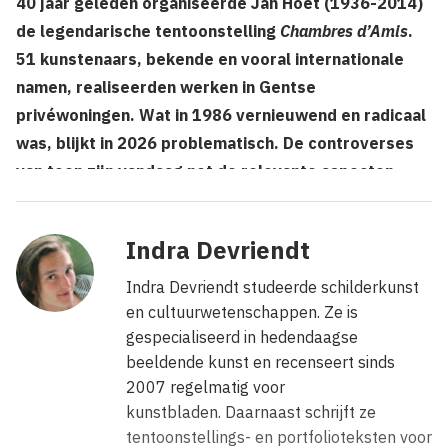
40 jaar geleden organiseerde Jan Hoet (1936-2014)
de legendarische tentoonstelling
Chambres d’Amis
.
51 kunstenaars, bekende en vooral internationale
namen, realiseerden werken in Gentse
privéwoningen. Wat in 1986 vernieuwend en radicaal
was, blijkt in 2026 problematisch. De controverses
van toen zijn vandaag net de relevante aspecten
voor een herdenking.
Indra Devriendt
Indra Devriendt studeerde schilderkunst
en cultuurwetenschappen. Ze is
gespecialiseerd in hedendaagse
beeldende kunst en recenseert sinds
2007 regelmatig voor
kunstbladen. Daarnaast schrijft ze
tentoonstellings- en portfolioteksten voor